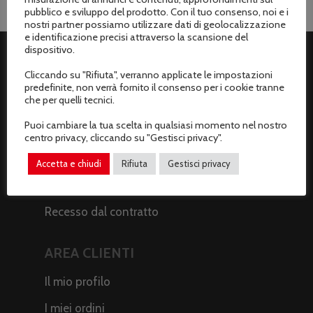
pubblico e sviluppo del prodotto. Con il tuo consenso, noi e i
nostri partner possiamo utilizzare dati di geolocalizzazione
e identificazione precisi attraverso la scansione del
dispositivo.
ASSISTENZA CLIENTI
Cliccando su "Rifiuta", verranno applicate le impostazioni
predefinite, non verrà fornito il consenso per i cookie tranne
che per quelli tecnici.
Spedizioni
Puoi cambiare la tua scelta in qualsiasi momento nel nostro
Metodi di pagamento
centro privacy, cliccando su "Gestisci privacy".
Termini e condizioni di vendita
Accetta e chiudi
Rifiuta
Gestisci privacy
Resi e rimborsi
Recesso dal contratto
AREA CLIENTI
Il mio profilo
I miei ordini