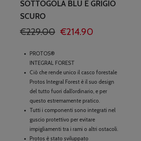
SOTTOGOLA BLU E GRIGIO
SCURO
Il
Il
€
229.00
€
214.90
prezzo
prezzo
originale
attuale
PROTOS®
era:
è:
INTEGRAL FOREST
€229.00.
€214.90.
Ciò che rende unico il casco forestale
Protos Integral Forest è il suo design
del tutto fuori dall’ordinario, e per
questo estremamente pratico.
Tutti i componenti sono integrati nel
guscio protettivo per evitare
impigliamenti tra i rami o altri ostacoli.
Protos è stato sviluppato