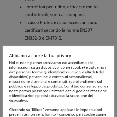
I protettori per l’udito, efficaci e molto
confortevoli, sono a scomparsa.
Il casco Protos e i suoi accessori sono
certificati secondo le norme EN397
EN352-3 e EN1731S.
ACQUISTA QUESTO PRODOTTO E
Abbiamo a cuore la tua privacy
RICEVERAI
IN OMAGGIO
Noi e i nostri partner archiviamo e/o accediamo alle
informazioni su un dispositivo (come i cookie) e trattiamo i
dati personali (come gli identificatori univoci e altri dati del
dispositivo) per annunci e contenuti personalizzati,
misurazione di annunci e contenuti, approfondimenti sul
pubblico e sviluppo del prodotto. Con il tuo consenso, noi e i
nostri partner possiamo utilizzare dati di geolocalizzazione
Disponibile
e identificazione precisi attraverso la scansione del
dispositivo.
Cliccando su "Rifiuta", verranno applicate le impostazioni
predefinite, non verrà fornito il consenso per i cookie tranne