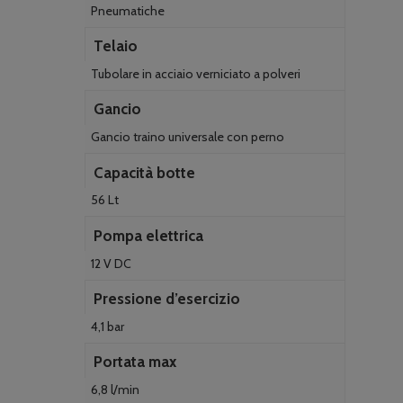
Pneumatiche
Telaio
Tubolare in acciaio verniciato a polveri
Gancio
Gancio traino universale con perno
Capacità botte
56 Lt
Pompa elettrica
12 V DC
Pressione d’esercizio
4,1 bar
Portata max
6,8 l/min