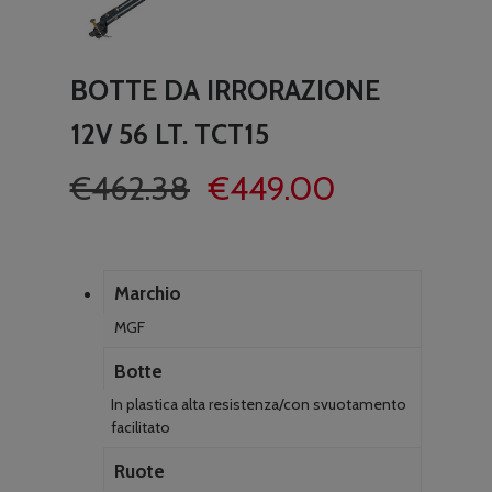
BOTTE DA IRRORAZIONE
12V 56 LT. TCT15
Il
Il
€
462.38
€
449.00
prezzo
prezzo
originale
attuale
era:
è:
Marchio
€462.38.
€449.00.
MGF
Botte
In plastica alta resistenza/con svuotamento
facilitato
Ruote