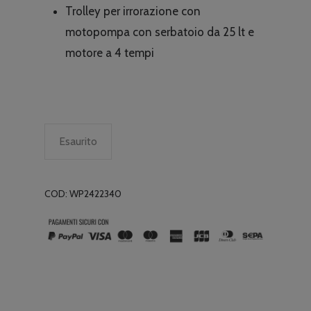
originale
attuale
Trolley per irrorazione con
era:
è:
motopompa con serbatoio da 25 lt e
€606.00.
€379.00.
motore a 4 tempi
Esaurito
COD:
WP2422340