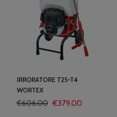
IRRORATORE T25-T4
WORTEX
Il
Il
€
606.00
€
379.00
prezzo
prezzo