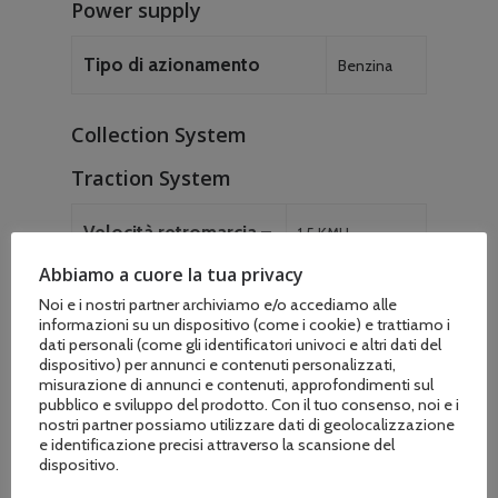
Power supply
Tipo di azionamento
Benzina
Collection System
Traction System
Velocità retromarcia –
1.5 KMH
km/h
Abbiamo a cuore la tua privacy
Noi e i nostri partner archiviamo e/o accediamo alle
Velocità avanzamento
4.5 KMH
informazioni su un dispositivo (come i cookie) e trattiamo i
dati personali (come gli identificatori univoci e altri dati del
– km/h
dispositivo) per annunci e contenuti personalizzati,
misurazione di annunci e contenuti, approfondimenti sul
pubblico e sviluppo del prodotto. Con il tuo consenso, noi e i
Trasmissione
4 avanti / 1
nostri partner possiamo utilizzare dati di geolocalizzazione
e identificazione precisi attraverso la scansione del
retromarcia
dispositivo.