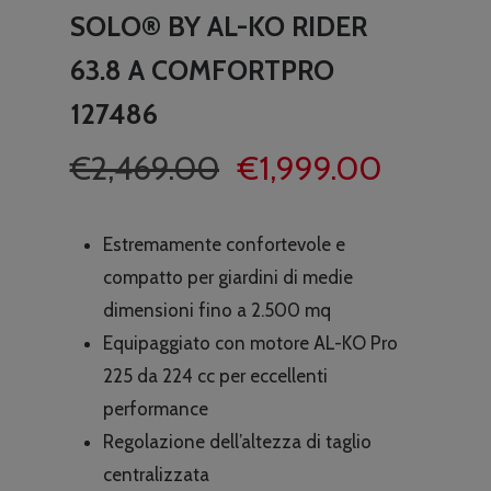
SOLO® BY AL-KO RIDER
63.8 A COMFORTPRO
127486
Il
Il
€
2,469.00
€
1,999.00
prezzo
prezzo
originale
attuale
Estremamente confortevole e
era:
è:
compatto per giardini di medie
€2,469.00.
€1,999.
dimensioni fino a 2.500 mq
Equipaggiato con motore AL-KO Pro
225 da 224 cc per eccellenti
performance
Regolazione dell’altezza di taglio
centralizzata