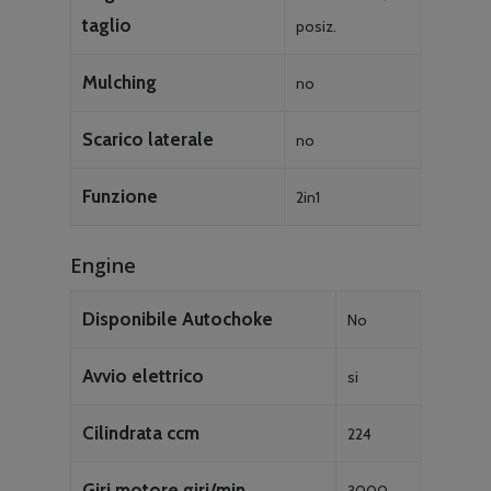
taglio
posiz.
Mulching
no
Scarico laterale
no
Funzione
2in1
Engine
Disponibile Autochoke
No
Avvio elettrico
si
Cilindrata ccm
224
Giri motore giri/min
3000