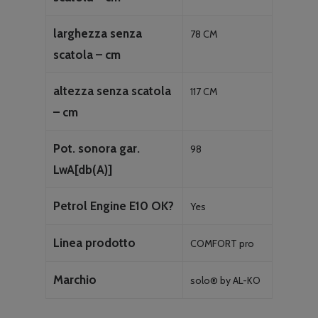
larghezza senza
78 CM
scatola – cm
altezza senza scatola
117 CM
– cm
Pot. sonora gar.
98
LwA[db(A)]
Petrol Engine E10 OK?
Yes
Linea prodotto
COMFORT pro
Marchio
solo® by AL-KO