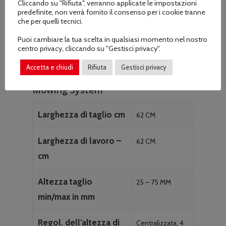
Diametro ruota post.
13X5.0-6
Cliccando su "Rifiuta", verranno applicate le impostazioni
predefinite, non verrà fornito il consenso per i cookie tranne
pollici
che per quelli tecnici.
Puoi cambiare la tua scelta in qualsiasi momento nel nostro
Diametro ruota ant. in
11X4.0-5
centro privacy, cliccando su "Gestisci privacy".
pollici
Accetta e chiudi
Rifiuta
Gestisci privacy
Mowing System
Larghezza di taglio cm
62 CM
Larghezza di lavoro –
62 CM
cm
Altezza taglio
25 – 75 MM
min/max in mm
Regol. dell’altezza di
Centralizzata, 4