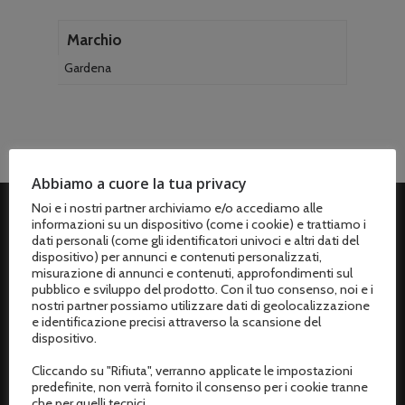
Marchio
Gardena
Abbiamo a cuore la tua privacy
Noi e i nostri partner archiviamo e/o accediamo alle
informazioni su un dispositivo (come i cookie) e trattiamo i
ASSISTENZA CLIENTI
dati personali (come gli identificatori univoci e altri dati del
dispositivo) per annunci e contenuti personalizzati,
misurazione di annunci e contenuti, approfondimenti sul
Spedizioni
pubblico e sviluppo del prodotto. Con il tuo consenso, noi e i
nostri partner possiamo utilizzare dati di geolocalizzazione
Metodi di pagamento
e identificazione precisi attraverso la scansione del
dispositivo.
Termini e condizioni di vendita
Cliccando su "Rifiuta", verranno applicate le impostazioni
Resi e rimborsi
predefinite, non verrà fornito il consenso per i cookie tranne
che per quelli tecnici.