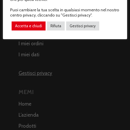
Recesso dal contratto
Puoi cambiare la tua scelta in qualsiasi momento nel nostro
centro privacy, cliccando su "Gestisci privacy".
AREA CLIENTI
Accetta e chiudi
Rifiuta
Gestisci privacy
Il mio profilo
I miei ordini
I miei dati
Gestisci privacy
MEMI
Home
L’azienda
Prodotti