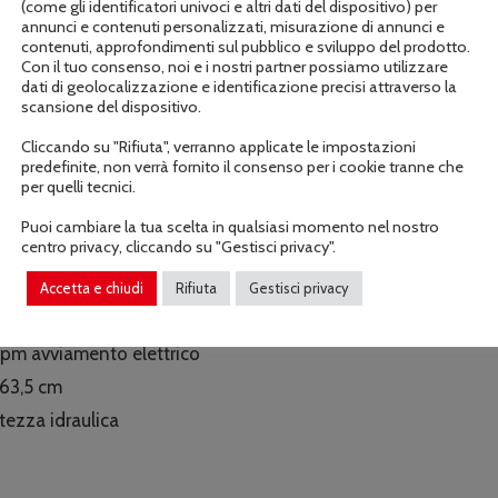
(come gli identificatori univoci e altri dati del dispositivo) per
annunci e contenuti personalizzati, misurazione di annunci e
contenuti, approfondimenti sul pubblico e sviluppo del prodotto.
Con il tuo consenso, noi e i nostri partner possiamo utilizzare
dati di geolocalizzazione e identificazione precisi attraverso la
scansione del dispositivo.
Cliccando su "Rifiuta", verranno applicate le impostazioni
predefinite, non verrà fornito il consenso per i cookie tranne che
per quelli tecnici.
Puoi cambiare la tua scelta in qualsiasi momento nel nostro
Descrizione
Informazioni aggiuntive
centro privacy, cliccando su "Gestisci privacy".
Accetta e chiudi
Rifiuta
Gestisci privacy
rpm avviamento elettrico
 63,5 cm
ltezza idraulica