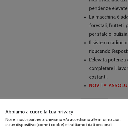
pendenze elevate
La macchina è adat
forestali, frutteti,
per sfalcio, puliz
Il sistema radioco
riducendo l’esposi
L’elevata potenza 
completare il lavor
costanti.
NOVITA’ ASSOLUT
Esaurito
Abbiamo a cuore la tua privacy
Noi e i nostri partner archiviamo e/o accediamo alle informazioni
su un dispositivo (come i cookie) e trattiamo i dati personali
COD:
VGM RC170 67