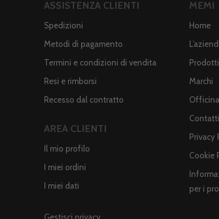
ASSISTENZA CLIENTI
MEMI
Spedizioni
Home
Metodi di pagamento
L’azien
Termini e condizioni di vendita
Prodotti
Resi e rimborsi
Marchi
Recesso dal contratto
Officin
Contatt
AREA CLIENTI
Privacy 
Il mio profilo
Cookie 
I miei ordini
Informaz
I miei dati
per i pr
Gestisci privacy