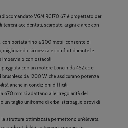
rezzo
prezzo
riginale
attuale
i radiocomandato VGM RC170 67 è progettato per
ra:
è:
 terreni accidentati, scarpate, argini e aree con
8,790.00.
€6,499.00.
o, con portata fino a 200 metri, consente di
, migliorando sicurezza e comfort durante le
 impervie o con ostacoli.
ipaggiata con un motore Loncin da 452 cc e
ici brushless da 1200 W, che assicurano potenza
lità anche in condizioni difficili.
da 670 mm si adattano alle irregolarità del
 un taglio uniforme di erba, sterpaglie e rovi di
e la struttura ottimizzata permettono un’elevata
icurando stabilità su terreni sconnessi e