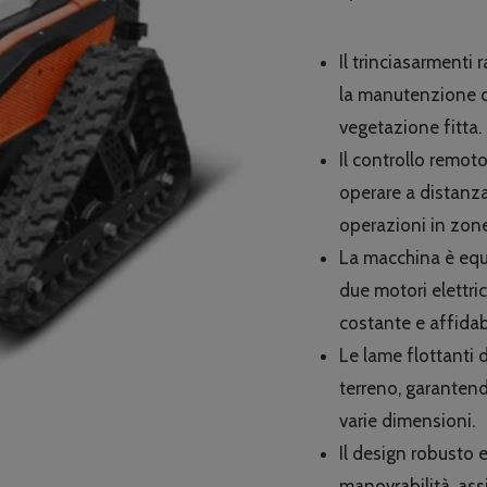
p
o
Il trinciasarment
e
la manutenzione di
€
vegetazione fitta.
Il controllo remot
operare a distanza
operazioni in zone
La macchina è equ
due motori elettr
costante e affidabi
Le lame flottanti 
terreno, garantendo
varie dimensioni.
Il design robusto 
manovrabilità, ass