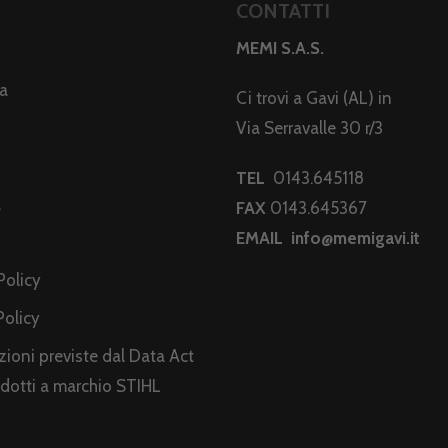
CONTATTI
MEMI S.A.S.
da
Ci trovi a Gavi (AL) in
Via Serravalle 30 r/3
TEL
0143.645118
a
FAX
0143.645367
EMAIL
info@memigavi.it
i
Policy
Policy
ioni previste dal Data Act
odotti a marchio STIHL