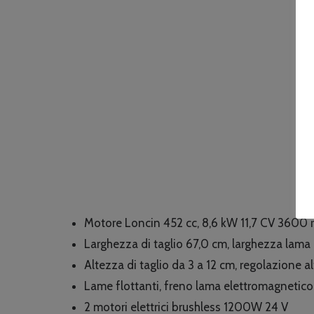
Motore Loncin 452 cc, 8,6 kW 11,7 CV 3600 
Larghezza di taglio 67,0 cm, larghezza lama
Altezza di taglio da 3 a 12 cm, regolazione a
Lame flottanti, freno lama elettromagnetico
2 motori elettrici brushless 1200W 24 V