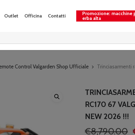
Promozione: macchine 
Outlet
Officina
Contatti
erba alta
emote Control Valgarden Shop Ufficiale
Trinciasarmenti
TRINCIASARM
RC170 67 VAL
NEW 2026 !!!
Il
€
8,790.00