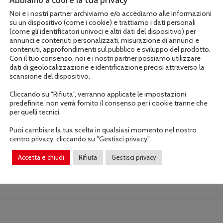
Noi e i nostri partner archiviamo e/o accediamo alle informazioni
su un dispositivo (come i cookie) e trattiamo i dati personali
(come gli identificatori univoci e altri dati del dispositivo) per
annunci e contenuti personalizzati, misurazione di annunci e
contenuti, approfondimenti sul pubblico e sviluppo del prodotto.
Con il tuo consenso, noi e i nostri partner possiamo utilizzare
dati di geolocalizzazione e identificazione precisi attraverso la
scansione del dispositivo.
Cliccando su "Rifiuta", verranno applicate le impostazioni
predefinite, non verrà fornito il consenso per i cookie tranne che
per quelli tecnici.
Informazioni aggiuntive
Puoi cambiare la tua scelta in qualsiasi momento nel nostro
centro privacy, cliccando su "Gestisci privacy".
Accetta e chiudi
Rifiuta
Gestisci privacy