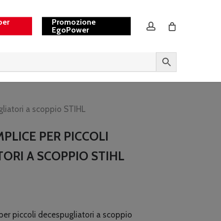
per
Promozione
account
EgoPower
gliatori a scoppio STIHL
PLICE PER PICCOLI
ORI A SCOPPIO STIHL
per piccoli decespugliatori a scoppio