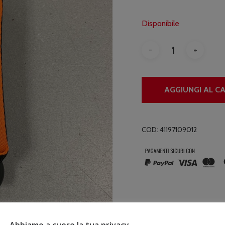
Disponibile
AGGIUNGI AL C
COD:
41197109012
Abbiamo a cuore la tua privacy