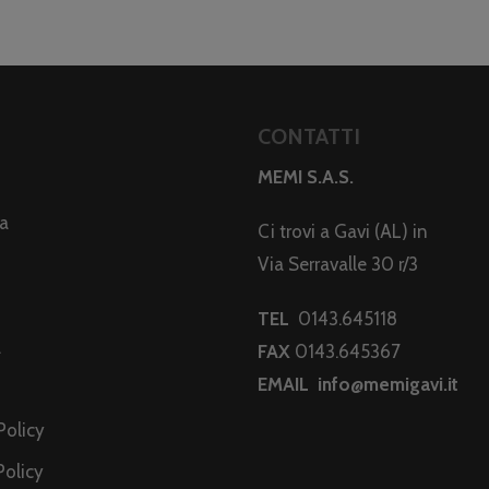
CONTATTI
MEMI S.A.S.
da
Ci trovi a Gavi (AL) in
Via Serravalle 30 r/3
TEL
0143.645118
a
FAX
0143.645367
EMAIL
info@memigavi.it
i
Policy
Policy