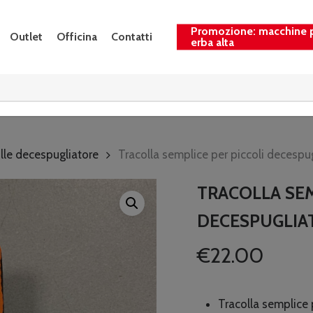
Promozione: macchine 
Outlet
Officina
Contatti
erba alta
lle decespugliatore
Tracolla semplice per piccoli decespu
TRACOLLA SEM
DECESPUGLIAT
€
22.00
Tracolla semplice 