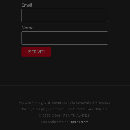
Email
Nome
© 2026 Memigavi.it. Memi sas • Via Serravalle 30 Rosso/3,
15066, Gavi (AL) • Cap.Soc. Euro € 25822,84 • P.IVA, C.F.
01585210063 • REA TN AL-171234
Sito realizzato da
Puntosistemi