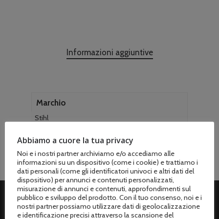
Informazioni aggiuntive
Marchio
Stihl
Abbiamo a cuore la tua privacy
Noi e i nostri partner archiviamo e/o accediamo alle
informazioni su un dispositivo (come i cookie) e trattiamo i
dati personali (come gli identificatori univoci e altri dati del
dispositivo) per annunci e contenuti personalizzati,
misurazione di annunci e contenuti, approfondimenti sul
pubblico e sviluppo del prodotto. Con il tuo consenso, noi e i
nostri partner possiamo utilizzare dati di geolocalizzazione
ASSISTENZA CLIENTI
e identificazione precisi attraverso la scansione del