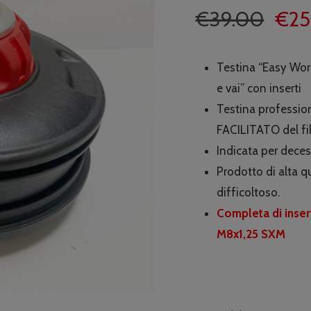
Il
€
39.00
€
25
prez
origi
Testina “Easy Wo
era:
e vai” con inserti
€39.
Testina profession
FACILITATO del fil
Indicata per deces
Prodotto di alta q
difficoltoso.
Completa di inser
M8x1,25 SXM