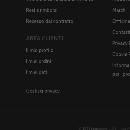
Resi e rimborsi
Marchi
Recesso dal contratto
Officin
Contatt
AREA CLIENTI
Privacy 
Il mio profilo
Cookie 
I miei ordini
Informaz
I miei dati
per i pr
Gestisci privacy
© 2026 Memigavi.it. Memi sas • V