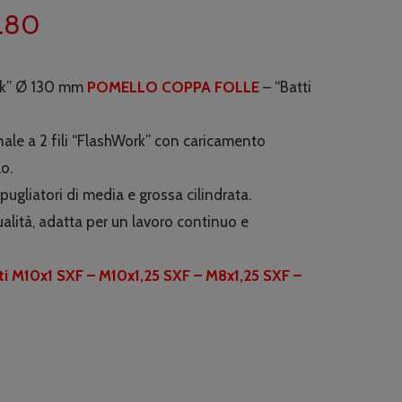
Il
.80
zo
prezzo
nale
attuale
rk” Ø 130 mm
POMELLO COPPA FOLLE
– “Batti
è:
00.
€25.80.
ale a 2 fili “FlashWork” con caricamento
o.
pugliatori di media e grossa cilindrata.
ualità, adatta per un lavoro continuo e
ti M10x1 SXF – M10x1,25 SXF – M8x1,25 SXF –