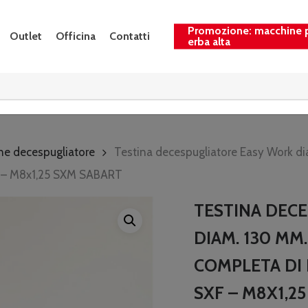
Promozione: macchine 
Outlet
Officina
Contatti
erba alta
ne decespugliatore
Testina decespugliatore Easy Work di
XF – M8x1,25 SXM SABART
TESTINA DEC
DIAM. 130 MM
COMPLETA DI 
SXF – M8X1,2