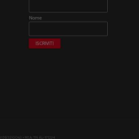
Nome
F. 01585210063 • REA TN AL-171234