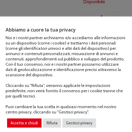
Disponibile
Abbiamo a cuore la tua privacy
Noi e i nostri partner archiviamo e/o accediamo alle informazioni
AGGIUNGI AL C
su un dispositivo (come i cookie) e trattiamo i dati personali
(come gli identificatori univoci e altri dati del dispositivo) per
annunci e contenuti personalizzati, misurazione di annunci e
contenuti, approfondimenti sul pubblico e sviluppo del prodotto.
COD:
R305155
Con il tuo consenso, noi e i nostri partner possiamo utilizzare
dati di geolocalizzazione e identificazione precisi attraverso la
scansione del dispositivo.
Cliccando su "Rifiuta", verranno applicate le impostazioni
predefinite, non verrà fornito il consenso per i cookie tranne che
per quelli tecnici.
Puoi cambiare la tua scelta in qualsiasi momento nel nostro
centro privacy, cliccando su "Gestisci privacy".
Accetta e chiudi
Rifiuta
Gestisci privacy
Informazioni aggiuntive