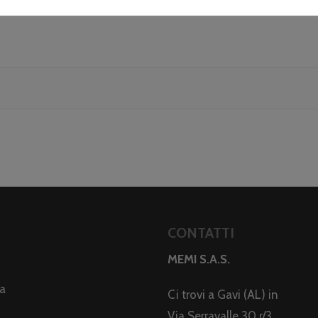
CONTATTI
MEMI S.A.S.
da
Ci trovi a Gavi (AL) in
Via Serravalle 30 r/3