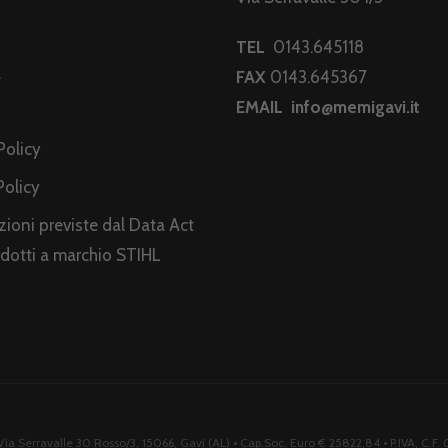
TEL
0143.645118
a
FAX
0143.645367
EMAIL
info@memigavi.it
i
Policy
Policy
ioni previste dal Data Act
odotti a marchio STIHL
ia Serravalle 30 Rosso/3, 15066, Gavi (AL) • Cap.Soc. Euro € 25822,84 • P.IVA, C.