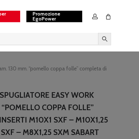
per
Promozione
account
EgoPower
am. 130 mm. “pomello coppa folle” completa di
ESPUGLIATORE EASY WORK
. “POMELLO COPPA FOLLE”
INSERTI M10X1 SXF – M10X1,25
5 SXF – M8X1,25 SXM SABART