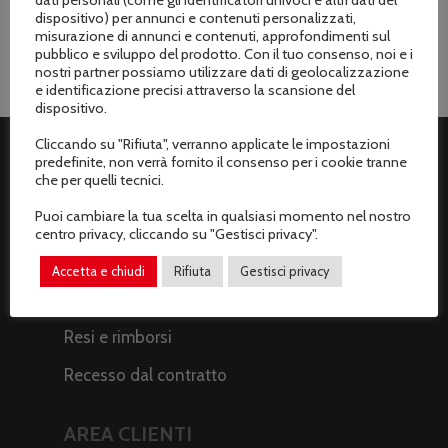
dispositivo) per annunci e contenuti personalizzati,
misurazione di annunci e contenuti, approfondimenti sul
pubblico e sviluppo del prodotto. Con il tuo consenso, noi e i
nostri partner possiamo utilizzare dati di geolocalizzazione
e identificazione precisi attraverso la scansione del
dispositivo.
Cliccando su "Rifiuta", verranno applicate le impostazioni
predefinite, non verrà fornito il consenso per i cookie tranne
ASSISTENZA CLIENTI
che per quelli tecnici.
Puoi cambiare la tua scelta in qualsiasi momento nel nostro
Spedizioni
centro privacy, cliccando su "Gestisci privacy".
Metodi di pagamento
Accetta e chiudi
Rifiuta
Gestisci privacy
Termini e condizioni di vendita
Resi e rimborsi
Recesso dal contratto
AREA CLIENTI