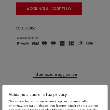
AGGIUNGI AL CARRELLO
COD:
560157
Informazioni aggiuntive
Abbiamo a cuore la tua privacy
Marchio
Noi e i nostri partner archiviamo e/o accediamo alle
informazioni su un dispositivo (come i cookie) e trattiamo i
Loncin
dati personali (come gli identificatori univoci e altri dati del