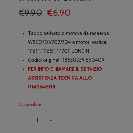
Il
Il
€
9.90
€
6.90
prezzo
prezzo
originale
attuale
Tappo serbatoio motore da rasaerba
era:
è:
WBE0701/702/704 e motori verticali
€9.90.
€6.90.
1P61F, 1P65F, 1P70F LONCIN
Codici originali:
18550339 560409
PER INFO CHIAMARE IL SERVIZIO
ASSISTENZA TECNICA ALLO
0143.645118
Disponibile