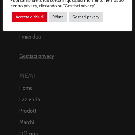
Puoi cambiare la tua scelta in qualsiasi momento nel nostro
AREA CLIENTI
centro privacy, cliccando su "Gestisci privacy".
Il mio profilo
Accetta e chiudi
Rifiuta
Gestisci privacy
I miei ordini
I miei dati
Gestisci privacy
MEMI
Home
L’azienda
Prodotti
Marchi
Officina