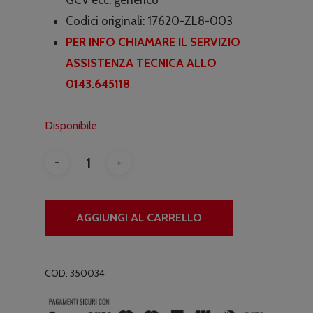
€6.90.
€4.90.
Codici originali:
17620-ZL8-003
PER INFO CHIAMARE IL SERVIZIO
ASSISTENZA TECNICA ALLO
0143.645118
Disponibile
AGGIUNGI AL CARRELLO
COD:
350034