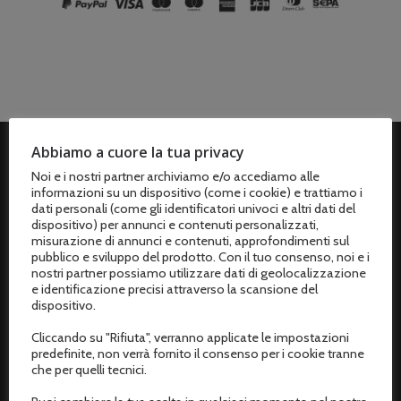
Abbiamo a cuore la tua privacy
Noi e i nostri partner archiviamo e/o accediamo alle
ASSISTENZA CLIENTI
informazioni su un dispositivo (come i cookie) e trattiamo i
dati personali (come gli identificatori univoci e altri dati del
Spedizioni
dispositivo) per annunci e contenuti personalizzati,
misurazione di annunci e contenuti, approfondimenti sul
Metodi di pagamento
pubblico e sviluppo del prodotto. Con il tuo consenso, noi e i
nostri partner possiamo utilizzare dati di geolocalizzazione
Termini e condizioni di vendita
e identificazione precisi attraverso la scansione del
dispositivo.
Resi e rimborsi
Cliccando su "Rifiuta", verranno applicate le impostazioni
Recesso dal contratto
predefinite, non verrà fornito il consenso per i cookie tranne
che per quelli tecnici.