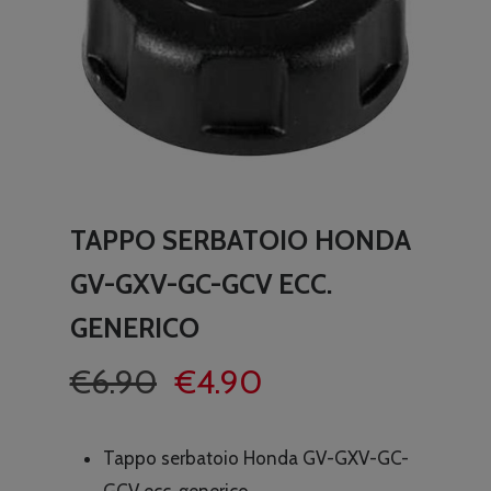
TAPPO SERBATOIO HONDA
GV-GXV-GC-GCV ECC.
GENERICO
Il
Il
€
6.90
€
4.90
prezzo
prezzo
originale
attuale
Tappo serbatoio Honda GV-GXV-GC-
era:
è:
GCV ecc. generico