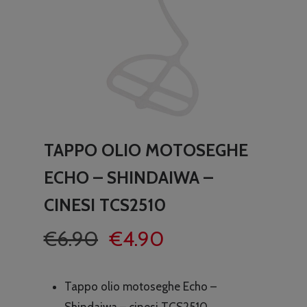
TAPPO OLIO MOTOSEGHE
ECHO – SHINDAIWA –
CINESI TCS2510
Il
Il
€
6.90
€
4.90
prezzo
prezzo
originale
attuale
Tappo olio motoseghe Echo –
era:
è:
Shindaiwa – cinesi TCS2510