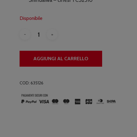
€6.90.
€4.90.
Disponibile
AGGIUNGI AL CARRELLO
COD:
635126