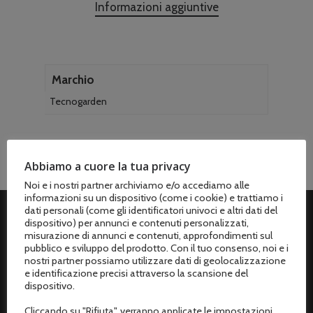
Informazioni aggiuntive
Marchio
Tecnogarden
Abbiamo a cuore la tua privacy
Noi e i nostri partner archiviamo e/o accediamo alle
informazioni su un dispositivo (come i cookie) e trattiamo i
dati personali (come gli identificatori univoci e altri dati del
dispositivo) per annunci e contenuti personalizzati,
ASSISTENZA CLIENTI
misurazione di annunci e contenuti, approfondimenti sul
pubblico e sviluppo del prodotto. Con il tuo consenso, noi e i
nostri partner possiamo utilizzare dati di geolocalizzazione
Spedizioni
e identificazione precisi attraverso la scansione del
dispositivo.
Metodi di pagamento
Cliccando su "Rifiuta", verranno applicate le impostazioni