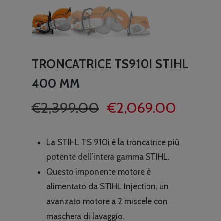
TRONCATRICE TS910I STIHL
400 MM
Il
Il
€
2,399.00
€
2,069.00
prezzo
prezzo
originale
attuale
La STIHL TS 910i è la troncatrice più
era:
è:
potente dell’intera gamma STIHL.
€2,399.00.
€2,069
Questo imponente motore è
alimentato da STIHL Injection, un
avanzato motore a 2 miscele con
maschera di lavaggio.