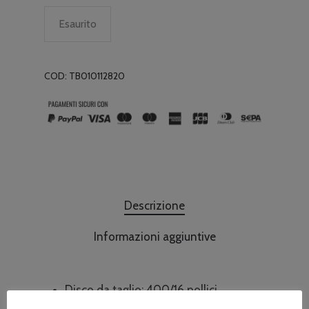
Esaurito
COD:
TB010112820
Descrizione
Informazioni aggiuntive
Disco da taglio: 400/16 pollici