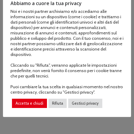
Cilindrata: 102 cm³
Abbiamo a cuore la tua privacy
Potenza: 6,2 kW
Noi e i nostri partner archiviamo e/o accediamo alle
informazioni su un dispositivo (come i cookie) e trattiamo i
Peso: 12,8 kg
dati personali (come gli identificatori univoci e altri dati del
Livello di potenza sonora: 114 dB(A)
dispositivo) per annunci e contenuti personalizzati,
misurazione di annunci e contenuti, approfondimenti sul
Valore di vibrazione sinistra/destra:
pubblico e sviluppo del prodotto. Con il tuo consenso, noi e i
nostri partner possiamo utilizzare dati di geolocalizzazione
7,0/3,9 m/s²
e identificazione precisi attraverso la scansione del
Profondità di taglio massima: 145 mm
dispositivo.
Cliccando su "Rifiuta", verranno applicate le impostazioni
predefinite, non verrà fornito il consenso per i cookie tranne
che per quelli tecnici.
Puoi cambiare la tua scelta in qualsiasi momento nel nostro
centro privacy, cliccando su "Gestisci privacy".
Accetta e chiudi
Rifiuta
Gestisci privacy