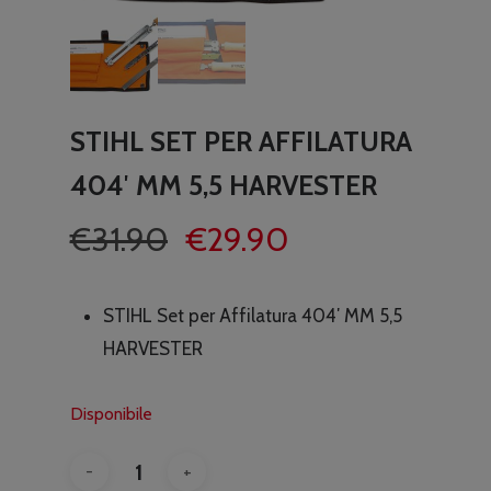
STIHL SET PER AFFILATURA
404′ MM 5,5 HARVESTER
Il
Il
€
31.90
€
29.90
prezzo
prezzo
originale
attuale
STIHL Set per Affilatura 404′ MM 5,5
era:
è:
HARVESTER
€31.90.
€29.90.
Disponibile