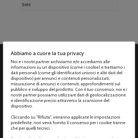
Stihl
Abbiamo a cuore la tua privacy
Noi e i nostri partner archiviamo e/o accediamo alle
ASSISTENZA CLIENTI
informazioni su un dispositivo (come i cookie) e trattiamo i
dati personali (come gli identificatori univoci e altri dati del
Spedizioni
dispositivo) per annunci e contenuti personalizzati,
misurazione di annunci e contenuti, approfondimenti sul
Metodi di pagamento
pubblico e sviluppo del prodotto. Con il tuo consenso, noi e i
nostri partner possiamo utilizzare dati di geolocalizzazione
Termini e condizioni di vendita
e identificazione precisi attraverso la scansione del
dispositivo.
Resi e rimborsi
Cliccando su "Rifiuta", verranno applicate le impostazioni
predefinite, non verrà fornito il consenso per i cookie tranne
Recesso dal contratto
che per quelli tecnici.