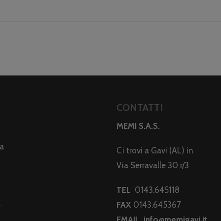
CONTATTI
MEMI S.A.S.
da
Ci trovi a Gavi (AL) in
Via Serravalle 30 r/3
TEL
0143.645118
a
FAX
0143.645367
EMAIL
info@memigavi.it