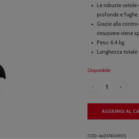
era:
Le robuste setole 
€42
profonde e fughe.
Grazie alla contro
rimuovere viene sp
Peso: 6,4 kg.
Lunghezza totale:
Disponibile
AGGIUNGI AL C
COD:
46017404905