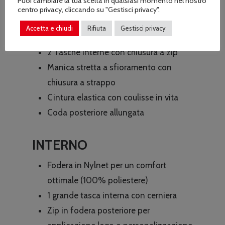
Puoi cambiare la tua scelta in qualsiasi momento nel nostro
con bottoni a pressione
centro privacy, cliccando su "Gestisci privacy".
1 Tasca a scomparsa verticale con
Accetta e chiudi
Rifiuta
Gestisci privacy
chiusura a zip sul petto
2 Tasche interne con chiusura a zip
Manica stretta a sfioramento con
chiusura a strappo
Cintura elastica con coulisse in vita
Coda posteriore allungata
INTERNO
Fodera in Nylnet per un comfort
ottimale (100% poliestere)
1 grande tasca interna con cerniera
Zip in fodera posteriore per