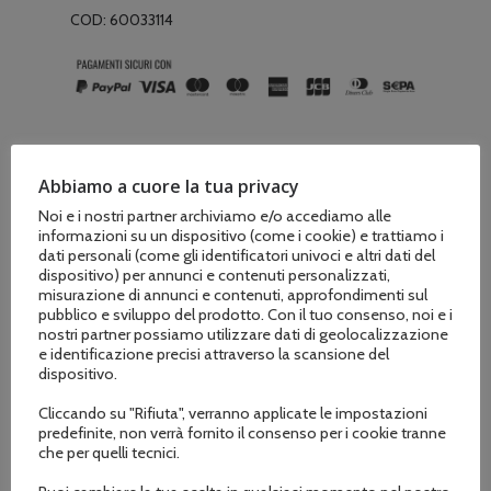
COD:
60033114
Abbiamo a cuore la tua privacy
Noi e i nostri partner archiviamo e/o accediamo alle
Descrizione
informazioni su un dispositivo (come i cookie) e trattiamo i
dati personali (come gli identificatori univoci e altri dati del
Informazioni aggiuntive
dispositivo) per annunci e contenuti personalizzati,
misurazione di annunci e contenuti, approfondimenti sul
pubblico e sviluppo del prodotto. Con il tuo consenso, noi e i
nostri partner possiamo utilizzare dati di geolocalizzazione
e identificazione precisi attraverso la scansione del
ESTERNO
dispositivo.
Collo dritto con coulisse
Cliccando su "Rifiuta", verranno applicate le impostazioni
predefinite, non verrà fornito il consenso per i cookie tranne
Cappuccio richiudibile sul collo
che per quelli tecnici.
Chiusura con zip sotto doppia patta