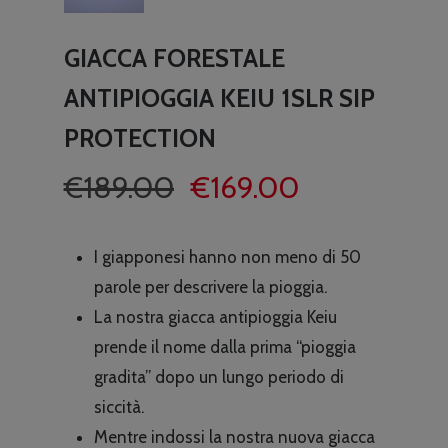
GIACCA FORESTALE
ANTIPIOGGIA KEIU 1SLR SIP
PROTECTION
Il
Il
€
189.00
€
169.00
prezzo
prezzo
originale
attuale
I giapponesi hanno non meno di 50
era:
è:
parole per descrivere la pioggia.
€189.00.
€169.00.
La nostra giacca antipioggia Keiu
prende il nome dalla prima “pioggia
gradita” dopo un lungo periodo di
siccità.
Mentre indossi la nostra nuova giacca