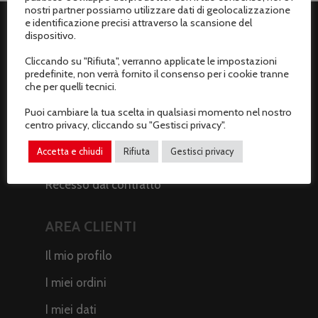
nostri partner possiamo utilizzare dati di geolocalizzazione
e identificazione precisi attraverso la scansione del
dispositivo.
ASSISTENZA CLIENTI
Cliccando su "Rifiuta", verranno applicate le impostazioni
predefinite, non verrà fornito il consenso per i cookie tranne
Spedizioni
che per quelli tecnici.
Metodi di pagamento
Puoi cambiare la tua scelta in qualsiasi momento nel nostro
centro privacy, cliccando su "Gestisci privacy".
Termini e condizioni di vendita
Accetta e chiudi
Rifiuta
Gestisci privacy
Resi e rimborsi
Recesso dal contratto
AREA CLIENTI
Il mio profilo
I miei ordini
I miei dati