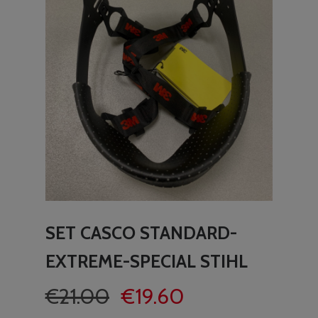
SET CASCO STANDARD-
EXTREME-SPECIAL STIHL
Il
Il
€
21.00
€
19.60
prezzo
prezzo