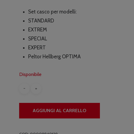
originale
attuale
Set casco per modelli:
era:
è:
STANDARD
€21.00.
€19.60.
EXTREM
SPECIAL
EXPERT
Peltor Hellberg OPTIMA
Disponibile
AGGIUNGI AL CARRELLO