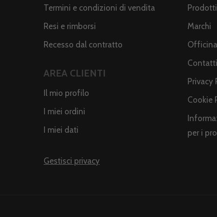
Termini e condizioni di vendita
Prodotti
Resi e rimborsi
Marchi
Recesso dal contratto
Officin
Contatt
AREA CLIENTI
Privacy 
Il mio profilo
Cookie 
I miei ordini
Informaz
I miei dati
per i pr
Gestisci privacy