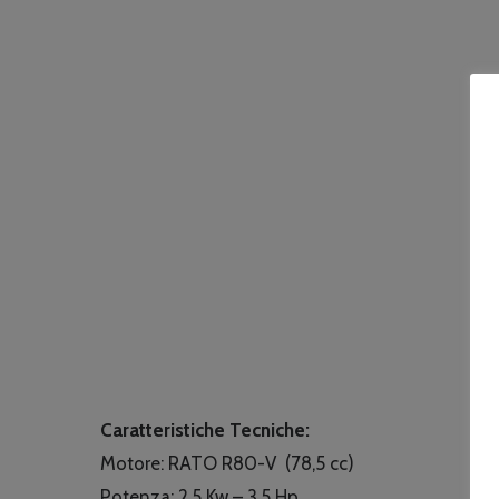
Caratteristiche Tecniche:
Motore: RATO R80-V (78,5 cc)
Potenza: 2,5 Kw – 3,5 Hp