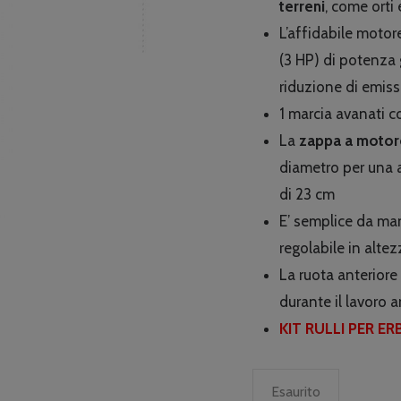
terreni
, come orti 
L’affidabile moto
(3 HP) di potenza 
riduzione di emiss
1 marcia avanati 
La
zappa a motor
diametro per una 
di 23 cm
E’ semplice da ma
regolabile in alte
La ruota anteriore
durante il lavoro a
KIT RULLI PER E
Esaurito