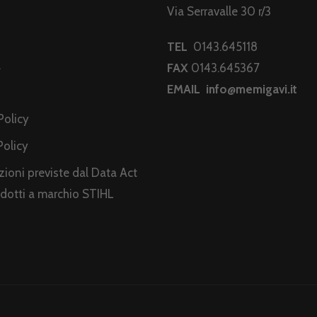
Via Serravalle 30 r/3
TEL
0143.645118
a
FAX
0143.645367
EMAIL
info@memigavi.it
i
Policy
Policy
ioni previste dal Data Act
odotti a marchio STIHL