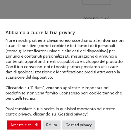
COD:
RG1.5-40
Abbiamo a cuore la tua privacy
Noi e i nostri partner archiviamo e/o accediamo alle informazioni
su un dispositivo (come i cookie) e trattiamo i dati personali
(come gli identificatori univoci e altri dati del dispositivo) per
annunci e contenuti personalizzati, misurazione di annunci e
contenuti, approfondimenti sul pubblico e sviluppo del prodotto.
Con il tuo consenso, noi e i nostri partner possiamo utilizzare
dati di geolocalizzazione e identificazione precisi attraverso la
scansione del dispositivo.
Descrizione
Informazioni aggiuntive
Cliccando su "Rifiuta", verranno applicate le impostazioni
predefinite, non verrà fornito il consenso per i cookie tranne che
per quelli tecnici.
Puoi cambiare la tua scelta in qualsiasi momento nel nostro
centro privacy, cliccando su "Gestisci privacy".
Accetta e chiudi
Rifiuta
Gestisci privacy