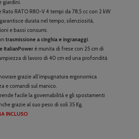
e giardini.
re Rato RATO R80-V 4 tempi da 78,5 cc con 2 kW
garantisce durata nel tempo, silenziosità,
ioni e bassi consumi.
con
trasmissione a cinghia e ingranaggi
.
e ItalianPower
è munita di frese con 25 cm di
ampiezza di lavoro di 40 cm ed una profondità
novrare grazie all’impugnatura ergonomica
zza e comandi sul manico.
 rende facile la governabilità e gli spostamenti
nche grazie al suo peso di soli 35 Kg.
RBA INCLUSO