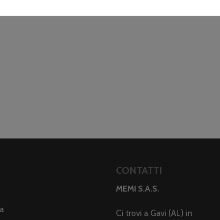
CONTATTI
MEMI S.A.S.
da
Ci trovi a Gavi (AL) in