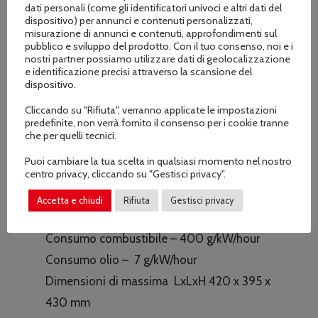
Potenza – 8,8 kW / 3600 rpm
dati personali (come gli identificatori univoci e altri dati del
dispositivo) per annunci e contenuti personalizzati,
Coppia – 26,5 N.m. / 2500 rpm
misurazione di annunci e contenuti, approfondimenti sul
pubblico e sviluppo del prodotto. Con il tuo consenso, noi e i
Albero motore – cilindrico 1”
nostri partner possiamo utilizzare dati di geolocalizzazione
Cono nazionale -Ø 23 cono nazionale
e identificazione precisi attraverso la scansione del
dispositivo.
Filtro aria – doppio elemento a bagno
Cliccando su "Rifiuta", verranno applicate le impostazioni
d’olio
predefinite, non verrà fornito il consenso per i cookie tranne
Canna del cilindro in ghisa
che per quelli tecnici.
Puoi cambiare la tua scelta in qualsiasi momento nel nostro
centro privacy, cliccando su "Gestisci privacy".
Tipo olio – SAE15W/40-SJ
Capacità serbatoio – 6,5
Accetta e chiudi
Rifiuta
Gestisci privacy
Capacità coppa olio – 1,1
Consumo combustibile – 400 g/kW/hour
Consumo olio – 7 g/kW/hour
Dimensioni di massima LxLxH 420 x 395 x
430 mm