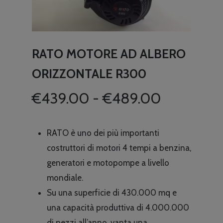
RATO MOTORE AD ALBERO
ORIZZONTALE R300
Fascia
€
439.00
-
€
489.00
di
prezzo:
RATO è uno dei più importanti
da
costruttori di motori 4 tempi a benzina,
€439.00
generatori e motopompe a livello
a
mondiale.
€489.00
Su una superficie di 430.000 mq e
una capacità produttiva di 4.000.000
di pezzi all’anno, vanta una