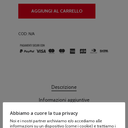
AGGIUNGI AL CARRELLO
COD:
N/A
Descrizione
Informazioni aggiuntive
Abbiamo a cuore la tua privacy
Noi e i nostri partner archiviamo e/o accediamo alle
Cilindrata – 301 cc
informazioni su un dispositivo (come i cookie) e trattiamo i