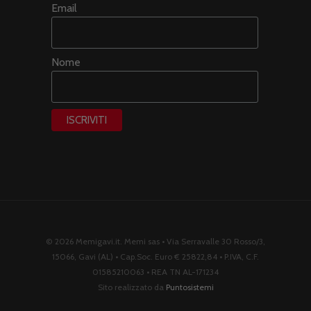
Email
Nome
© 2026 Memigavi.it. Memi sas • Via Serravalle 30 Rosso/3,
15066, Gavi (AL) • Cap.Soc. Euro € 25822,84 • P.IVA, C.F.
01585210063 • REA TN AL-171234
Sito realizzato da
Puntosistemi