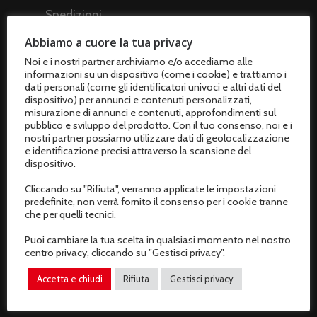
Spedizioni
Abbiamo a cuore la tua privacy
Metodi di pagamento
Noi e i nostri partner archiviamo e/o accediamo alle
Termini e condizioni di vendita
informazioni su un dispositivo (come i cookie) e trattiamo i
dati personali (come gli identificatori univoci e altri dati del
Resi e rimborsi
dispositivo) per annunci e contenuti personalizzati,
misurazione di annunci e contenuti, approfondimenti sul
Recesso dal contratto
pubblico e sviluppo del prodotto. Con il tuo consenso, noi e i
nostri partner possiamo utilizzare dati di geolocalizzazione
e identificazione precisi attraverso la scansione del
AREA CLIENTI
dispositivo.
Cliccando su "Rifiuta", verranno applicate le impostazioni
Il mio profilo
predefinite, non verrà fornito il consenso per i cookie tranne
che per quelli tecnici.
I miei ordini
Puoi cambiare la tua scelta in qualsiasi momento nel nostro
I miei dati
centro privacy, cliccando su "Gestisci privacy".
Accetta e chiudi
Rifiuta
Gestisci privacy
Gestisci privacy