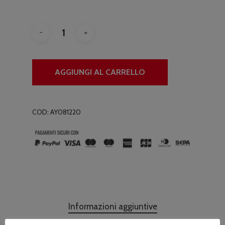
originale
attuale
era:
è:
€13.00.
€11.00.
AGGIUNGI AL CARRELLO
COD:
AY081220
Informazioni aggiuntive