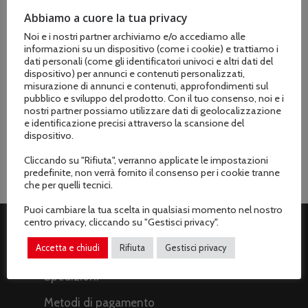
Abbiamo a cuore la tua privacy
Noi e i nostri partner archiviamo e/o accediamo alle
Marchio
informazioni su un dispositivo (come i cookie) e trattiamo i
dati personali (come gli identificatori univoci e altri dati del
Protekt
dispositivo) per annunci e contenuti personalizzati,
misurazione di annunci e contenuti, approfondimenti sul
Peso
pubblico e sviluppo del prodotto. Con il tuo consenso, noi e i
nostri partner possiamo utilizzare dati di geolocalizzazione
220 gr, 280 gr, 340 gr.
e identificazione precisi attraverso la scansione del
dispositivo.
Cliccando su "Rifiuta", verranno applicate le impostazioni
predefinite, non verrà fornito il consenso per i cookie tranne
che per quelli tecnici.
Puoi cambiare la tua scelta in qualsiasi momento nel nostro
centro privacy, cliccando su "Gestisci privacy".
ASSISTENZA CLIENTI
Accetta e chiudi
Rifiuta
Gestisci privacy
Spedizioni
Metodi di pagamento