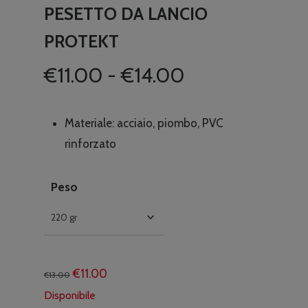
PESETTO DA LANCIO
PROTEKT
Fascia
€
11.00
-
€
14.00
di
prezzo:
Materiale: acciaio, piombo, PVC
da
rinforzato
€11.00
a
Peso
€14.00
Il
Il
€
11.00
€
13.00
prezzo
prezzo
Disponibile