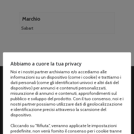
Marchio
Sabart
Abbiamo a cuore la tua privacy
Noi e i nostri partner archiviamo e/o accediamo alle
informazioni su un dispositivo (come i cookie) e trattiamo i
dati personali (come gli identificatori univoci e altri dati del
ASSISTENZA CLIENTI
dispositivo) per annunci e contenuti personalizzati,
misurazione di annunci e contenuti, approfondimenti sul
Spedizioni
pubblico e sviluppo del prodotto. Con il tuo consenso, noi e i
nostri partner possiamo utilizzare dati di geolocalizzazione
Metodi di pagamento
e identificazione precisi attraverso la scansione del
dispositivo.
Termini e condizioni di vendita
Cliccando su "Rifiuta", verranno applicate le impostazioni
predefinite, non verrà fornito il consenso per i cookie tranne
Resi e rimborsi