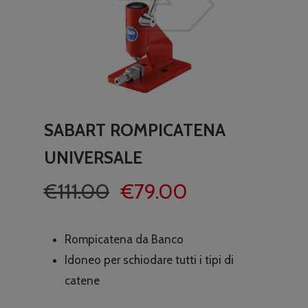
SABART ROMPICATENA
UNIVERSALE
Il
Il
€
111.00
€
79.00
prezzo
prezzo
originale
attuale
Rompicatena da Banco
era:
è:
Idoneo per schiodare tutti i tipi di
€111.00.
€79.00.
catene