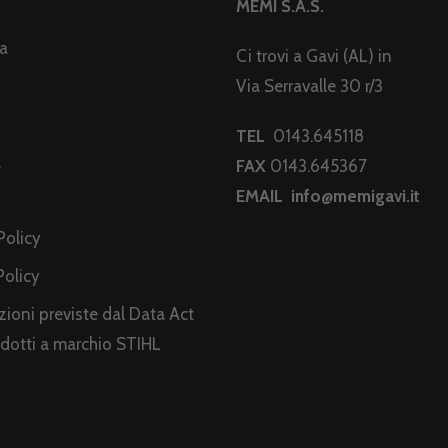
MEMI S.A.S.
da
Ci trovi a Gavi (AL) in
Via Serravalle 30 r/3
TEL
0143.645118
a
FAX
0143.645367
EMAIL
info@memigavi.it
i
Policy
Policy
ioni previste dal Data Act
odotti a marchio STIHL