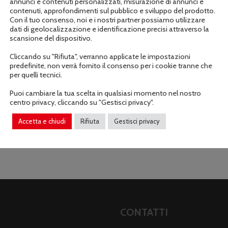
annunci e contenuti personalizzati, misurazione di annunci e
contenuti, approfondimenti sul pubblico e sviluppo del prodotto.
Con il tuo consenso, noi e i nostri partner possiamo utilizzare
dati di geolocalizzazione e identificazione precisi attraverso la
scansione del dispositivo.
Cliccando su "Rifiuta", verranno applicate le impostazioni
Descrizione
Informazioni aggiuntive
predefinite, non verrà fornito il consenso per i cookie tranne che
per quelli tecnici.
Puoi cambiare la tua scelta in qualsiasi momento nel nostro
centro privacy, cliccando su "Gestisci privacy".
 motori sottoposti a massima sollecitazione.
Accetta e chiudi
Rifiuta
Gestisci privacy
CONTATTI