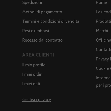
Spedizioni
Home
Metodi di pagamento
L’azien
Termini e condizioni di vendita
Prodotti
Resi e rimborsi
Marchi
Recesso dal contratto
Officin
Contatt
AREA CLIENTI
Privacy 
Il mio profilo
Cookie 
I miei ordini
Informaz
I miei dati
per i pr
Gestisci privacy