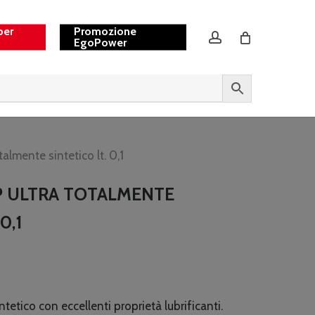
per
Promozione
account
EgoPower
almente sintetico lt. 0,1
P ULTRA TOTALMENTE
0,1
tetico con eccellenti proprietà lubrificanti.