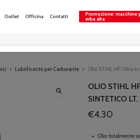
Promozione: macchine 
Outlet
Officina
Contatti
erba alta
ici
Lubrificante per Carburante
Olio STIHL HP Ultra tot
OLIO STIHL H
SINTETICO LT. 
€
4.30
Olio totalmente sin