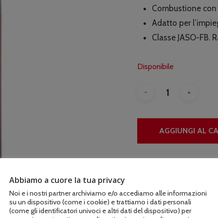
Combustione con mi
Adatto per l’impie
Classe JASO-FB. R
Disponibile
AGGIUNGI AL C
COD:
07813198060-1
Abbiamo a cuore la tua privacy
Noi e i nostri partner archiviamo e/o accediamo alle informazioni
su un dispositivo (come i cookie) e trattiamo i dati personali
(come gli identificatori univoci e altri dati del dispositivo) per