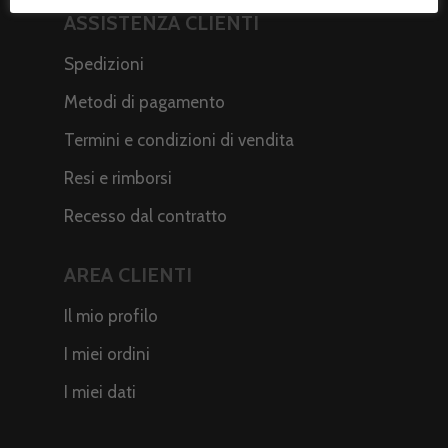
ASSISTENZA CLIENTI
Spedizioni
Metodi di pagamento
Termini e condizioni di vendita
Resi e rimborsi
Recesso dal contratto
AREA CLIENTI
Il mio profilo
I miei ordini
I miei dati