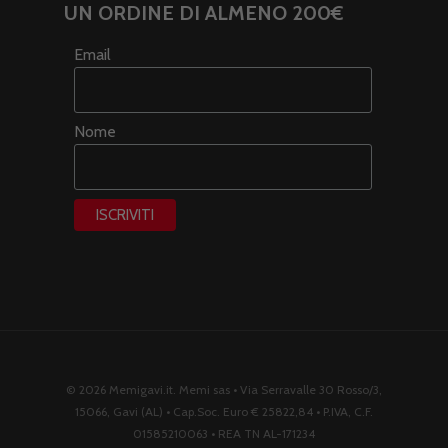
UN ORDINE DI ALMENO 200€
Email
Nome
© 2026 Memigavi.it. Memi sas • Via Serravalle 30 Rosso/3,
15066, Gavi (AL) • Cap.Soc. Euro € 25822,84 • P.IVA, C.F.
01585210063 • REA TN AL-171234