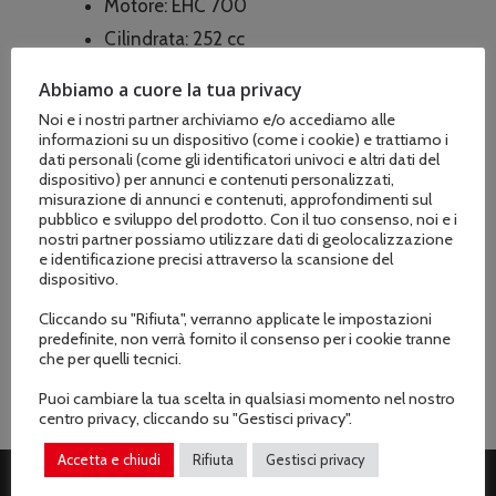
Motore: EHC 700
Cilindrata: 252 cc
Potenza: 5,2 kW
Abbiamo a cuore la tua privacy
Diametro tubo uscita: 4 pollici (10,16
Noi e i nostri partner archiviamo e/o accediamo alle
cm)
informazioni su un dispositivo (come i cookie) e trattiamo i
dati personali (come gli identificatori univoci e altri dati del
Max prevalenza: 30 metri
dispositivo) per annunci e contenuti personalizzati,
misurazione di annunci e contenuti, approfondimenti sul
Max volume d’acqua: 90 m³/h (1500
pubblico e sviluppo del prodotto. Con il tuo consenso, noi e i
litri/minuto)
nostri partner possiamo utilizzare dati di geolocalizzazione
e identificazione precisi attraverso la scansione del
dispositivo.
Cliccando su "Rifiuta", verranno applicate le impostazioni
predefinite, non verrà fornito il consenso per i cookie tranne
che per quelli tecnici.
Puoi cambiare la tua scelta in qualsiasi momento nel nostro
centro privacy, cliccando su "Gestisci privacy".
Accetta e chiudi
Rifiuta
Gestisci privacy