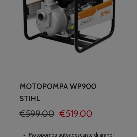
MOTOPOMPA WP900
STIHL
Il
Il
€
599.00
€
519.00
prezzo
prezzo
originale
attuale
Motopompa autoadescante di grandi