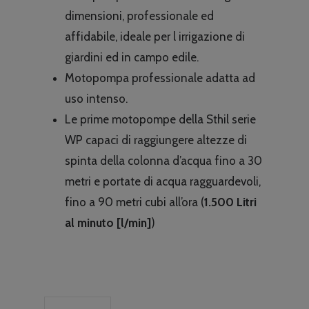
era:
è:
dimensioni, professionale ed
€599.00.
€519.00.
affidabile, ideale per l irrigazione di
giardini ed in campo edile.
Motopompa professionale adatta ad
uso intenso.
Le prime motopompe della Sthil serie
WP capaci di raggiungere altezze di
spinta della colonna d’acqua fino a 30
metri e portate di acqua ragguardevoli,
fino a 90 metri cubi all’ora (
1.500 Litri
al minuto [l/min]
)