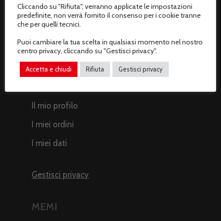
Metodi di pagamento
Cliccando su "Rifiuta", verranno applicate le impostazioni
predefinite, non verrà fornito il consenso per i cookie tranne
Termini e condizioni di vendita
che per quelli tecnici.
Resi e rimborsi
Puoi cambiare la tua scelta in qualsiasi momento nel nostro
centro privacy, cliccando su "Gestisci privacy".
Recesso dal contratto
Accetta e chiudi
Rifiuta
Gestisci privacy
AREA CLIENTI
Il mio profilo
I miei ordini
I miei dati
Gestisci privacy
MEMI