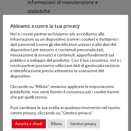
informazioni di manutenzione e
statistiche
Prodotto in modo sostenibile: Made in
Abbiamo a cuore la tua privacy
France – massima qualità dalla
Noi e i nostri partner archiviamo e/o accediamo alle
fabbrica principale di Pertuis
informazioni su un dispositivo (come i cookie) e trattiamo i
dati personali (come gli identificatori univoci e altri dati del
Caricabatteria nomade e portabobina
dispositivo) per annunci e contenuti personalizzati,
80 mt compresi
misurazione di annunci e contenuti, approfondimenti sul
pubblico e sviluppo del prodotto. Con il tuo consenso, noi e i
nostri partner possiamo utilizzare dati di geolocalizzazione
e identificazione precisi attraverso la scansione del
dispositivo.
Cliccando su "Rifiuta", verranno applicate le impostazioni
predefinite, non verrà fornito il consenso per i cookie tranne
che per quelli tecnici.
CONTATTACI
Puoi cambiare la tua scelta in qualsiasi momento nel nostro
centro privacy, cliccando su "Gestisci privacy".
COD:
57353
Accetta e chiudi
Rifiuta
Gestisci privacy