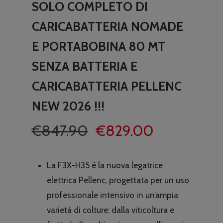
SOLO COMPLETO DI
CARICABATTERIA NOMADE
E PORTABOBINA 80 MT
SENZA BATTERIA E
CARICABATTERIA PELLENC
NEW 2026 !!!
Il
Il
€
847.90
€
829.00
prezzo
prezzo
originale
attuale
La F3X-H35 è la nuova legatrice
era:
è:
elettrica Pellenc, progettata per un uso
€847.90.
€829.00.
professionale intensivo in un’ampia
varietà di colture: dalla viticoltura e