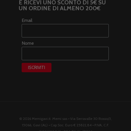
E RICEVI UNO SCONTO DI 5€ SU
UN ORDINE DI ALMENO 200€
Email
Nome
© 2026 Memigavi.it. Memi sas • Via Serravalle 30 Rosso/3,
15066, Gavi (AL) • Cap.Soc. Euro € 25822,84 • P.IVA, C.F.