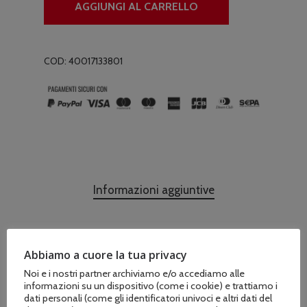
AGGIUNGI AL CARRELLO
COD:
40017133801
Informazioni aggiuntive
Abbiamo a cuore la tua privacy
Marchio
Noi e i nostri partner archiviamo e/o accediamo alle
Stihl
informazioni su un dispositivo (come i cookie) e trattiamo i
dati personali (come gli identificatori univoci e altri dati del