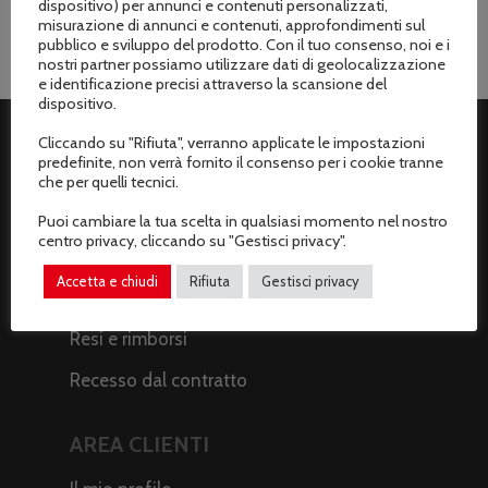
dispositivo) per annunci e contenuti personalizzati,
misurazione di annunci e contenuti, approfondimenti sul
pubblico e sviluppo del prodotto. Con il tuo consenso, noi e i
nostri partner possiamo utilizzare dati di geolocalizzazione
e identificazione precisi attraverso la scansione del
dispositivo.
Cliccando su "Rifiuta", verranno applicate le impostazioni
predefinite, non verrà fornito il consenso per i cookie tranne
ASSISTENZA CLIENTI
che per quelli tecnici.
Spedizioni
Puoi cambiare la tua scelta in qualsiasi momento nel nostro
centro privacy, cliccando su "Gestisci privacy".
Metodi di pagamento
Accetta e chiudi
Rifiuta
Gestisci privacy
Termini e condizioni di vendita
Resi e rimborsi
Recesso dal contratto
AREA CLIENTI