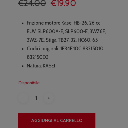
Il
Il
€
24.00
€
19.90
prezzo
prezzo
originale
attuale
Frizione motore Kasei HB-26, 26 cc
era:
è:
EUV, SLP600A-E, SLP600-E, 3WZ6F,
€24.00.
€19.90.
3WZ-7E, Stiga TB27, 32, HC60, 65
Codici originali: 1E34F.10C 83215010
83215003
Natura: KASEI
Disponibile
AGGIUNGI AL CARRELLO