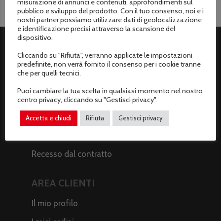
misurazione di annunci e contenuti, approfondimenti sul
pubblico e sviluppo del prodotto. Con il tuo consenso, noi e i
nostri partner possiamo utilizzare dati di geolocalizzazione
e identificazione precisi attraverso la scansione del
dispositivo.
Cliccando su "Rifiuta", verranno applicate le impostazioni
ASSISTENZA CLIENTI
predefinite, non verrà fornito il consenso per i cookie tranne
che per quelli tecnici.
Spedizioni
Puoi cambiare la tua scelta in qualsiasi momento nel nostro
Metodi di pagamento
centro privacy, cliccando su "Gestisci privacy".
Termini e condizioni di vendita
Accetta e chiudi
Rifiuta
Gestisci privacy
Resi e rimborsi
Recesso dal contratto
AREA CLIENTI
Il mio profilo