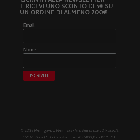
E RICEVI UNO SCONTO DI 5€ SU
UN ORDINE DI ALMENO 200€
Email
Nome
© 2026 Memigavi.it. Memi sas • Via Serravalle 30 Rosso/3,
15066, Gavi (AL) • Cap.Soc. Euro € 25822,84 • P.IVA, C.F.