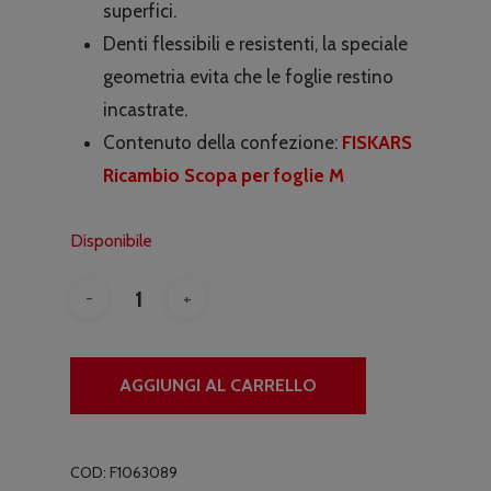
superfici.
€17.00.
€11.50.
Denti flessibili e resistenti, la speciale
geometria evita che le foglie restino
incastrate.
Contenuto della confezione:
FISKARS
Ricambio Scopa per foglie M
Disponibile
AGGIUNGI AL CARRELLO
COD:
F1063089