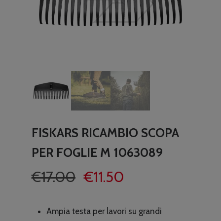
FISKARS RICAMBIO SCOPA
PER FOGLIE M 1063089
Il
Il
€
17.00
€
11.50
prezzo
prezzo
originale
attuale
Ampia testa per lavori su grandi
era:
è: