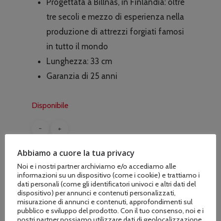
Progettata a Billnäs, in Finlandia: oltre
tre secoli e mezzo di esperienza nella
produzione di attrezzi forgiati famosi
in tutto il mondo
Lunghezza: 33 cm
Garanzia di 25 anni
Disponibile
Abbiamo a cuore la tua privacy
AGGIUNGI AL CARRELLO
Noi e i nostri partner archiviamo e/o accediamo alle
informazioni su un dispositivo (come i cookie) e trattiamo i
dati personali (come gli identificatori univoci e altri dati del
dispositivo) per annunci e contenuti personalizzati,
misurazione di annunci e contenuti, approfondimenti sul
COD:
F1069101
pubblico e sviluppo del prodotto. Con il tuo consenso, noi e i
nostri partner possiamo utilizzare dati di geolocalizzazione