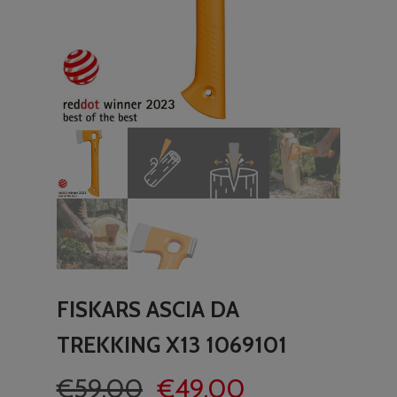
FISKARS ASCIA DA
TREKKING X13 1069101
Il
Il
€
59.00
€
49.00