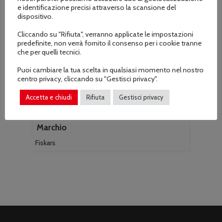
e identificazione precisi attraverso la scansione del
dispositivo.
Cliccando su "Rifiuta", verranno applicate le impostazioni
predefinite, non verrà fornito il consenso per i cookie tranne
che per quelli tecnici.
Puoi cambiare la tua scelta in qualsiasi momento nel nostro
Informazioni aggiuntive
centro privacy, cliccando su "Gestisci privacy".
Accetta e chiudi
Rifiuta
Gestisci privacy
Marchio
Fiskars