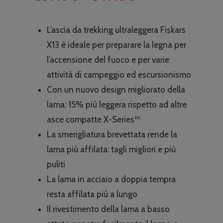
prezzo
prezzo
originale
attuale
L’ascia da trekking ultraleggera Fiskars
era:
è:
X13 è ideale per preparare la legna per
€59.00.
€49.00.
l’accensione del fuoco e per varie
attività di campeggio ed escursionismo
Con un nuovo design migliorato della
lama: 15% più leggera rispetto ad altre
asce compatte X-Series™
La smerigliatura brevettata rende la
lama più affilata: tagli migliori e più
puliti
La lama in acciaio a doppia tempra
resta affilata più a lungo
Il rivestimento della lama a basso