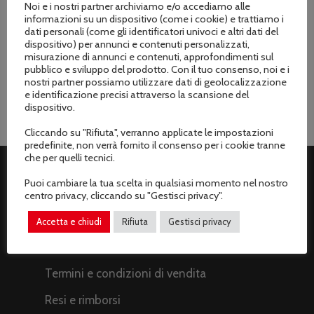
Noi e i nostri partner archiviamo e/o accediamo alle
informazioni su un dispositivo (come i cookie) e trattiamo i
dati personali (come gli identificatori univoci e altri dati del
Marchio
dispositivo) per annunci e contenuti personalizzati,
Tecnogarden
misurazione di annunci e contenuti, approfondimenti sul
pubblico e sviluppo del prodotto. Con il tuo consenso, noi e i
nostri partner possiamo utilizzare dati di geolocalizzazione
e identificazione precisi attraverso la scansione del
dispositivo.
Cliccando su "Rifiuta", verranno applicate le impostazioni
predefinite, non verrà fornito il consenso per i cookie tranne
che per quelli tecnici.
Puoi cambiare la tua scelta in qualsiasi momento nel nostro
ASSISTENZA CLIENTI
centro privacy, cliccando su "Gestisci privacy".
Spedizioni
Accetta e chiudi
Rifiuta
Gestisci privacy
Metodi di pagamento
Termini e condizioni di vendita
Resi e rimborsi