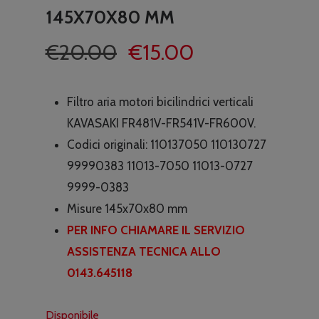
145X70X80 MM
Il
Il
€
20.00
€
15.00
prezzo
prezzo
originale
attuale
Filtro aria motori bicilindrici verticali
era:
è:
KAVASAKI FR481V-FR541V-FR600V.
€20.00.
€15.00.
Codici originali:
110137050 110130727
99990383 11013-7050 11013-0727
9999-0383
Misure 145x70x80 mm
PER INFO CHIAMARE IL SERVIZIO
ASSISTENZA TECNICA ALLO
0143.645118
Disponibile