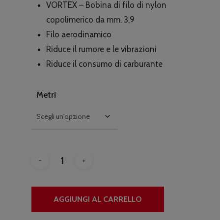
VORTEX – Bobina di filo di nylon
da
copolimerico da mm. 3,9
€21.90
Filo aerodinamico
a
Riduce il rumore e le vibrazioni
€49.90
Riduce il consumo di carburante
Metri
AGGIUNGI AL CARRELLO