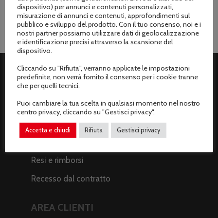
dispositivo) per annunci e contenuti personalizzati,
misurazione di annunci e contenuti, approfondimenti sul
pubblico e sviluppo del prodotto. Con il tuo consenso, noi e i
nostri partner possiamo utilizzare dati di geolocalizzazione
e identificazione precisi attraverso la scansione del
dispositivo.
Cliccando su "Rifiuta", verranno applicate le impostazioni
predefinite, non verrà fornito il consenso per i cookie tranne
ASSISTENZA CLIENTI
che per quelli tecnici.
Puoi cambiare la tua scelta in qualsiasi momento nel nostro
Spedizioni
centro privacy, cliccando su "Gestisci privacy".
Metodi di pagamento
Accetta e chiudi
Rifiuta
Gestisci privacy
Termini e condizioni di vendita
Resi e rimborsi
Recesso dal contratto
AREA CLIENTI