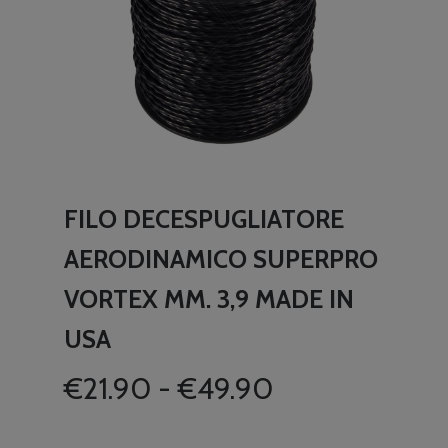
FILO DECESPUGLIATORE
AERODINAMICO SUPERPRO
VORTEX MM. 3,9 MADE IN
USA
Fascia
€
21.90
-
€
49.90
di
prezzo: