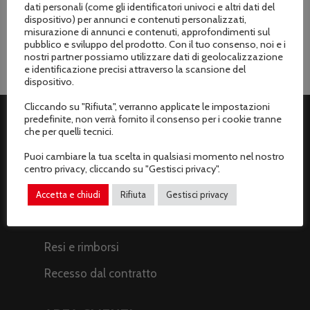
dati personali (come gli identificatori univoci e altri dati del
EGO Power
dispositivo) per annunci e contenuti personalizzati,
misurazione di annunci e contenuti, approfondimenti sul
pubblico e sviluppo del prodotto. Con il tuo consenso, noi e i
nostri partner possiamo utilizzare dati di geolocalizzazione
e identificazione precisi attraverso la scansione del
dispositivo.
Cliccando su "Rifiuta", verranno applicate le impostazioni
predefinite, non verrà fornito il consenso per i cookie tranne
che per quelli tecnici.
ASSISTENZA CLIENTI
Puoi cambiare la tua scelta in qualsiasi momento nel nostro
Spedizioni
centro privacy, cliccando su "Gestisci privacy".
Metodi di pagamento
Accetta e chiudi
Rifiuta
Gestisci privacy
Termini e condizioni di vendita
Resi e rimborsi
Recesso dal contratto