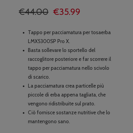
Il
Il
€
44.00
€
35.99
prezzo
prezzo
originale
attuale
Tappo per pacciamatura per tosaerba
era:
è:
LMX5300SP Pro X.
€44.00.
€35.99.
Basta sollevare lo sportello del
raccoglitore posteriore e far scorrere il
tappo per pacciamatura nello scivolo
di scarico.
La pacciamatura crea particelle più
piccole di erba appena tagliata, che
vengono ridistribuite sul prato.
Ciò fornisce sostanze nutritive che lo
mantengono sano.