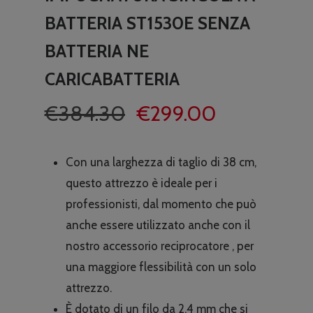
BATTERIA ST1530E SENZA
BATTERIA NE
CARICABATTERIA
Il
Il
€
384.30
€
299.00
prezzo
prezzo
originale
attuale
Con una larghezza di taglio di 38 cm,
era:
è:
questo attrezzo è ideale per i
€384.30.
€299.00.
professionisti, dal momento che può
anche essere utilizzato anche con il
nostro accessorio reciprocatore , per
una maggiore flessibilità con un solo
attrezzo.
È dotato di un filo da 2,4 mm che si