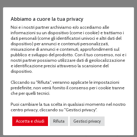
COD:
049950
Abbiamo a cuore la tua privacy
Noi e i nostri partner archiviamo e/o accediamo alle
informazioni su un dispositivo (come i cookie) e trattiamo i
dati personali (come gli identificatori univoci e altri dati del
dispositivo) per annunci e contenuti personalizzati,
misurazione di annunci e contenuti, approfondimenti sul
pubblico e sviluppo del prodotto. Con il tuo consenso, noi e i
nostri partner possiamo utilizzare dati di geolocalizzazione
e identificazione precisi attraverso la scansione del
dispositivo.
Descrizione
Cliccando su "Rifiuta", verranno applicate le impostazioni
Informazioni aggiuntive
predefinite, non verrà fornito il consenso per i cookie tranne
che per quelli tecnici.
Puoi cambiare la tua scelta in qualsiasi momento nel nostro
centro privacy, cliccando su "Gestisci privacy".
TENSIONE
56 V
Accetta e chiudi
Rifiuta
Gestisci privacy
PORTA DELLA BATTERIA
Porta singola