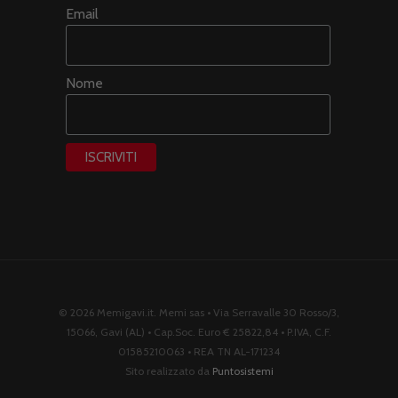
Email
Nome
© 2026 Memigavi.it. Memi sas • Via Serravalle 30 Rosso/3,
15066, Gavi (AL) • Cap.Soc. Euro € 25822,84 • P.IVA, C.F.
01585210063 • REA TN AL-171234
Sito realizzato da
Puntosistemi