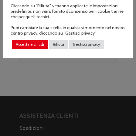
Cliccando su "Rifiuta", verranno applicate le impostazioni
Imbracatura
N / A
predefinite, non verrà fornito il consenso per i cookie tranne
che per quelli tecnici.
Selezione della velocità
Sì
Puoi cambiare la tua scelta in qualsiasi momento nel nostro
centro privacy, cliccando su "Gestisci privacy".
Telescopico
Sì
Accetta e chiudi
Rifiuta
Gestisci privacy
Peso Dell’Utensile (kg)
3.36
ASSISTENZA CLIENTI
Spedizioni