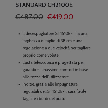
STANDARD CH2100E
Il
Il
€
487.00
€
419.00
prezzo
prezzo
originale
attuale
Il decespugliatore ST1510E-T ha una
era:
è:
larghezza di taglio di 38 cm e una
€487.00.
€419.00.
regolazione a due velocità per tagliare
proprio come volete.
L’asta telescopica è progettata per
garantire il massimo comfort in base
all’altezza dell’utilizzatore.
Inoltre, grazie alle impugnature
regolabili dell’ST1510E-T, sarà facile
tagliare i bordi del prato.