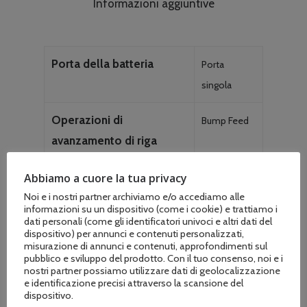
Informazioni aggiuntive
Porta della batteria
Porta
singola
Operazioni di
Bump Feed
avanzamento di riga
Tipo di carico di linea
Carico di
Abbiamo a cuore la tua privacy
Noi e i nostri partner archiviamo e/o accediamo alle
potenza
informazioni su un dispositivo (come i cookie) e trattiamo i
dati personali (come gli identificatori univoci e altri dati del
Materiale dell’albero
Alluminio
dispositivo) per annunci e contenuti personalizzati,
misurazione di annunci e contenuti, approfondimenti sul
pubblico e sviluppo del prodotto. Con il tuo consenso, noi e i
Direzione di rotazione
In senso
nostri partner possiamo utilizzare dati di geolocalizzazione
e identificazione precisi attraverso la scansione del
orario
dispositivo.