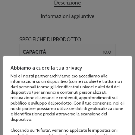
Descrizione
Informazioni aggiuntive
SPECIFICHE DI PRODOTTO
CAPACITÀ
10,0
Ah
Abbiamo a cuore la tua privacy
Noi e i nostri partner archiviamo e/o accediamo alle
CAPACITÀ
560
informazioni su un dispositivo (come i cookie) e trattiamo i
Wh
dati personali (come gli identificatori univoci e altri dati del
dispositivo) per annunci e contenuti personalizzati,
misurazione di annunci e contenuti, approfondimenti sul
TEMPI DI CARICA RAPID
70
pubblico e sviluppo del prodotto. Con il tuo consenso, noi e i
nostri partner possiamo utilizzare dati di geolocalizzazione
CHARGER (MINUTI)
mins
e identificazione precisi attraverso la scansione del
dispositivo.
TEMPI DI CARICA
190
Cliccando su "Rifiuta", verranno applicate le impostazioni
CARICABATTERIE STANDARD