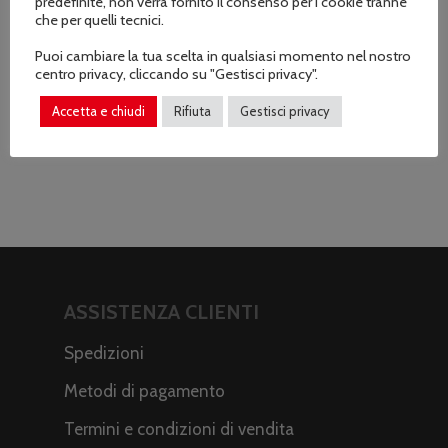
mins
predefinite, non verrà fornito il consenso per i cookie tranne
che per quelli tecnici.
(MINUTI)
Puoi cambiare la tua scelta in qualsiasi momento nel nostro
centro privacy, cliccando su "Gestisci privacy".
PESO (KG)
3,4
kg
Accetta e chiudi
Rifiuta
Gestisci privacy
ASSISTENZA CLIENTI
Spedizioni
Metodi di pagamento
Termini e condizioni di vendita