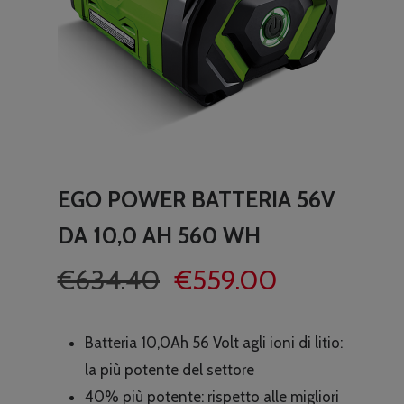
EGO POWER BATTERIA 56V
DA 10,0 AH 560 WH
Il
Il
€
634.40
€
559.00
prezzo
prezzo
originale
attuale
Batteria 10,0Ah 56 Volt agli ioni di litio:
era:
è:
la più potente del settore
€634.40.
€559.00.
40% più potente: rispetto alle migliori