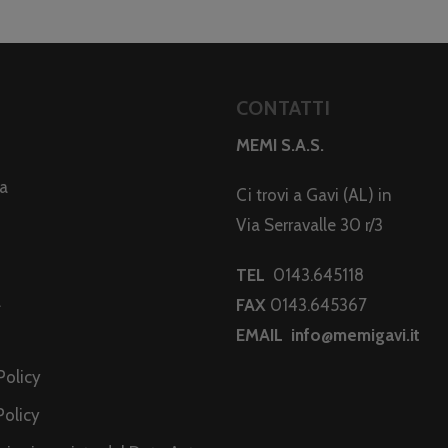
CONTATTI
MEMI S.A.S.
da
Ci trovi a Gavi (AL) in
Via Serravalle 30 r/3
TEL
0143.645118
a
FAX
0143.645367
EMAIL
info@memigavi.it
i
Policy
Policy