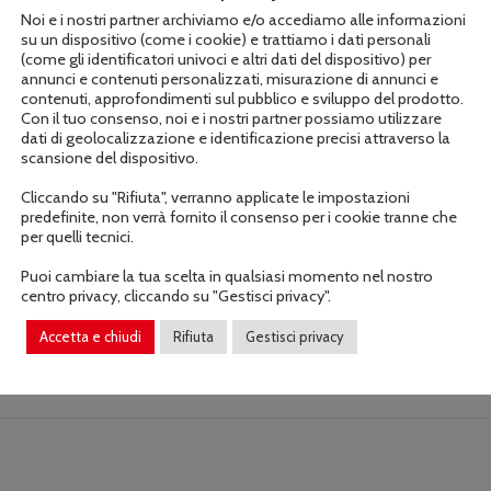
Noi e i nostri partner archiviamo e/o accediamo alle informazioni
su un dispositivo (come i cookie) e trattiamo i dati personali
(come gli identificatori univoci e altri dati del dispositivo) per
annunci e contenuti personalizzati, misurazione di annunci e
contenuti, approfondimenti sul pubblico e sviluppo del prodotto.
Con il tuo consenso, noi e i nostri partner possiamo utilizzare
dati di geolocalizzazione e identificazione precisi attraverso la
scansione del dispositivo.
Cliccando su "Rifiuta", verranno applicate le impostazioni
predefinite, non verrà fornito il consenso per i cookie tranne che
Informazioni aggiuntive
per quelli tecnici.
Puoi cambiare la tua scelta in qualsiasi momento nel nostro
centro privacy, cliccando su "Gestisci privacy".
Accetta e chiudi
Rifiuta
Gestisci privacy