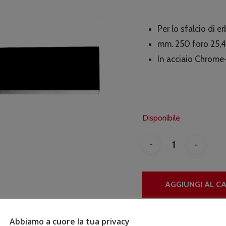
prez
origi
Per lo sfalcio di er
era:
mm. 250 foro 25,
€13.
In acciaio Chrom
Disponibile
AGGIUNGI AL C
Abbiamo a cuore la tua privacy
COD:
600071