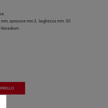
zo
prezzo
nale
attuale
ba.
è:
4 mm, spessore mm.3, larghezza mm. 50
00.
€10.90.
e-Vanadium
ARRELLO