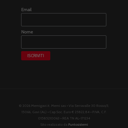
Email
Nome
© 2026 Memigavi.it. Memi sas • Via Serravalle 30 Rosso/3,
15066, Gavi (AL) • Cap.Soc. Euro € 25822,84 • P.IVA, C.F.
01585210063 • REA TN AL-171234
Sito realizzato da
Puntosistemi