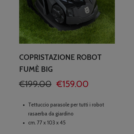
COPRISTAZIONE ROBOT
FUMÈ BIG
Il
Il
€
199.00
€
159.00
prezzo
prezzo
originale
attuale
Tettuccio parasole per tutti i robot
era:
è:
rasaerba da giardino
€199.00.
€159.00.
cm. 77 x 103 x 45