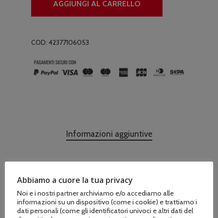
AGGIUNGI AL CARRELLO
COD:
42377106053
Informazioni aggiuntive
Abbiamo a cuore la tua privacy
Marchio
Noi e i nostri partner archiviamo e/o accediamo alle
Stihl
informazioni su un dispositivo (come i cookie) e trattiamo i
dati personali (come gli identificatori univoci e altri dati del