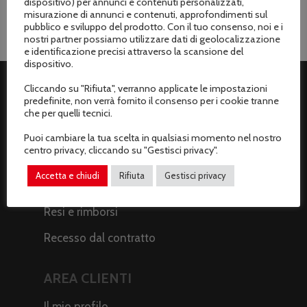
dispositivo) per annunci e contenuti personalizzati,
misurazione di annunci e contenuti, approfondimenti sul
pubblico e sviluppo del prodotto. Con il tuo consenso, noi e i
nostri partner possiamo utilizzare dati di geolocalizzazione
e identificazione precisi attraverso la scansione del
dispositivo.
Cliccando su "Rifiuta", verranno applicate le impostazioni
predefinite, non verrà fornito il consenso per i cookie tranne
ASSISTENZA CLIENTI
che per quelli tecnici.
Spedizioni
Puoi cambiare la tua scelta in qualsiasi momento nel nostro
centro privacy, cliccando su "Gestisci privacy".
Metodi di pagamento
Accetta e chiudi
Rifiuta
Gestisci privacy
Termini e condizioni di vendita
Resi e rimborsi
Recesso dal contratto
AREA CLIENTI
Il mio profilo