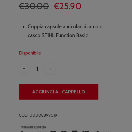
Il
Il
€
30.00
€
25.90
prezzo
prezzo
originale
attuale
Coppia capsule auricolari ricambio
era:
è:
casco STIHL Function Basic
€30.00.
€25.90.
Disponibile
AGGIUNGI AL CARRELLO
COD:
00008899019