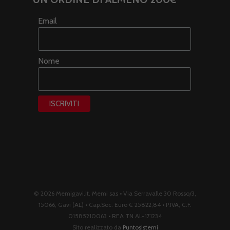
Email
Nome
© 2026 Memigavi.it. Memi sas • Via Serravalle 30 Rosso/3,
15066, Gavi (AL) • Cap.Soc. Euro € 25822,84 • P.IVA, C.F.
01585210063 • REA TN AL-171234
Sito realizzato da
Puntosistemi