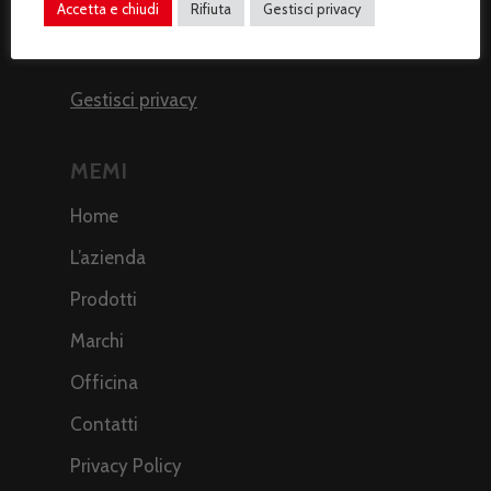
Accetta e chiudi
Rifiuta
Gestisci privacy
I miei dati
Gestisci privacy
MEMI
Home
L’azienda
Prodotti
Marchi
Officina
Contatti
Privacy Policy