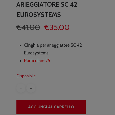
ARIEGGIATORE SC 42
EUROSYSTEMS
Il
Il
€
41.00
€
35.00
prezzo
prezzo
originale
attuale
Cinghia per arieggiatore SC 42
era:
è:
Eurosystems
€41.00.
€35.00.
Particolare 25
Disponibile
AGGIUNGI AL CARRELLO