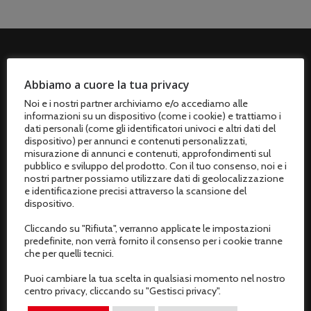
ASSISTENZA CLIENTI
Abbiamo a cuore la tua privacy
Spedizioni
Noi e i nostri partner archiviamo e/o accediamo alle
informazioni su un dispositivo (come i cookie) e trattiamo i
Metodi di pagamento
dati personali (come gli identificatori univoci e altri dati del
dispositivo) per annunci e contenuti personalizzati,
misurazione di annunci e contenuti, approfondimenti sul
Termini e condizioni di vendita
pubblico e sviluppo del prodotto. Con il tuo consenso, noi e i
nostri partner possiamo utilizzare dati di geolocalizzazione
Resi e rimborsi
e identificazione precisi attraverso la scansione del
dispositivo.
Recesso dal contratto
Cliccando su "Rifiuta", verranno applicate le impostazioni
predefinite, non verrà fornito il consenso per i cookie tranne
AREA CLIENTI
che per quelli tecnici.
Il mio profilo
Puoi cambiare la tua scelta in qualsiasi momento nel nostro
centro privacy, cliccando su "Gestisci privacy".
I miei ordini