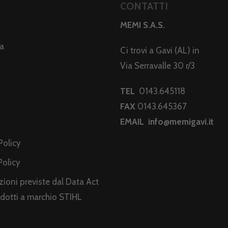
CONTATTI
MEMI S.A.S.
da
Ci trovi a Gavi (AL) in
Via Serravalle 30 r/3
TEL
0143.645118
a
FAX
0143.645367
EMAIL
info@memigavi.it
i
Policy
Policy
ioni previste dal Data Act
odotti a marchio STIHL