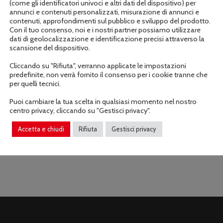
(come gli identificatori univoci e altri dati del dispositivo) per
annunci e contenuti personalizzati, misurazione di annunci e
contenuti, approfondimenti sul pubblico e sviluppo del prodotto.
Informazioni aggiuntive
Con il tuo consenso, noi e i nostri partner possiamo utilizzare
dati di geolocalizzazione e identificazione precisi attraverso la
scansione del dispositivo.
Cliccando su "Rifiuta", verranno applicate le impostazioni
predefinite, non verrà fornito il consenso per i cookie tranne che
per quelli tecnici.
Puoi cambiare la tua scelta in qualsiasi momento nel nostro
centro privacy, cliccando su "Gestisci privacy".
o 21
Accetta e chiudi
Rifiuta
Gestisci privacy