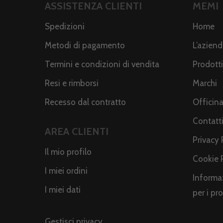
ASSISTENZA CLIENTI
MEMI
Spedizioni
Home
Metodi di pagamento
L’azien
Termini e condizioni di vendita
Prodotti
Resi e rimborsi
Marchi
Recesso dal contratto
Officin
Contatt
AREA CLIENTI
Privacy 
Il mio profilo
Cookie 
I miei ordini
Informaz
I miei dati
per i pr
Gestisci privacy