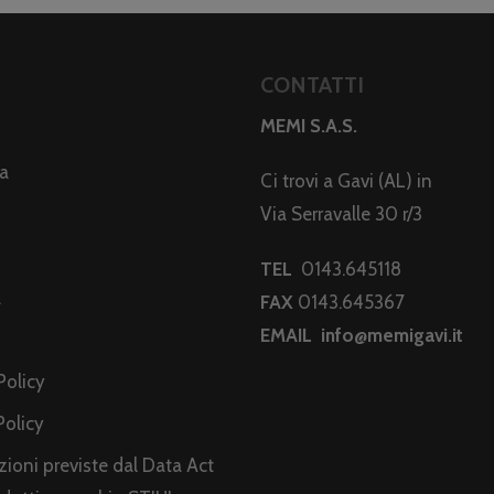
CONTATTI
MEMI S.A.S.
da
Ci trovi a Gavi (AL) in
Via Serravalle 30 r/3
TEL
0143.645118
a
FAX
0143.645367
EMAIL
info@memigavi.it
i
Policy
Policy
ioni previste dal Data Act