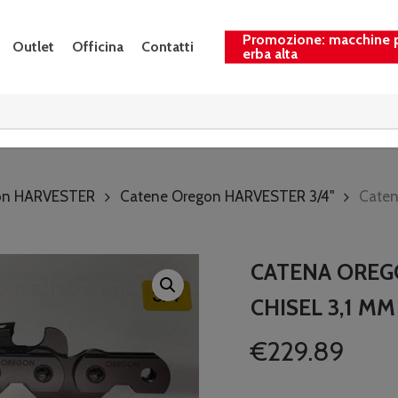
Promozione: macchine 
Outlet
Officina
Contatti
erba alta
on HARVESTER
Catene Oregon HARVESTER 3/4"
Caten
CATENA OREGO
CHISEL 3,1 MM
€
229.89