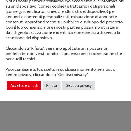
Noi e i nostri partner archiviamo e/o accediamo alle informazioni
su un dispositivo (come i cookie) e trattiamo i dati personali
(come gli identificatori univoci e altri dati del dispositivo) per
annunci e contenuti personalizzati, misurazione di annunci e
contenuti, approfondimenti sul pubblico e sviluppo del prodotto.
Con il tuo consenso, noi e i nostri partner possiamo utilizzare
dati di geolocalizzazione e identificazione precisi attraverso la
scansione del dispositivo.
Cliccando su "Rifiuta", verranno applicate le impostazioni
Informazioni aggiuntive
predefinite, non verrà fornito il consenso per i cookie tranne che
per quelli tecnici.
Puoi cambiare la tua scelta in qualsiasi momento nel nostro
centro privacy, cliccando su "Gestisci privacy".
Accetta e chiudi
Rifiuta
Gestisci privacy