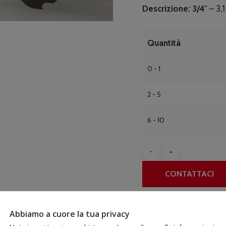
Descrizione: 3/4″
– 3,
Quantità
0 - 1
2 - 5
6 - 10
CONTATTACI
COD:
11H-097H
Abbiamo a cuore la tua privacy