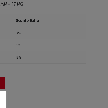
1 MM – 97 MG
Sconto Extra
0%
5%
12%