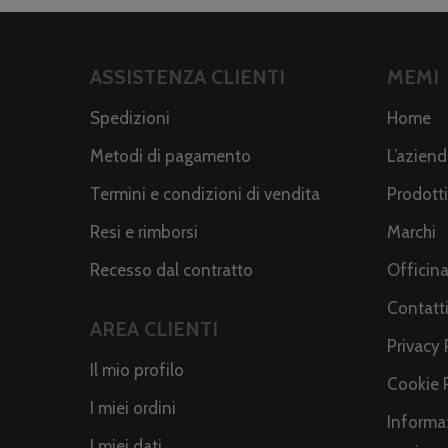
ASSISTENZA CLIENTI
MEMI
Spedizioni
Home
Metodi di pagamento
L’azien
Termini e condizioni di vendita
Prodotti
Resi e rimborsi
Marchi
Recesso dal contratto
Officin
Contatt
AREA CLIENTI
Privacy 
Il mio profilo
Cookie 
I miei ordini
Informaz
I miei dati