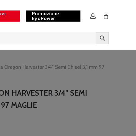
per
Promozione
account
EgoPower
a Oregon Harvester 3/4″ Semi Chisel 3,1 mm 97
N HARVESTER 3/4″ SEMI
 97 MAGLIE