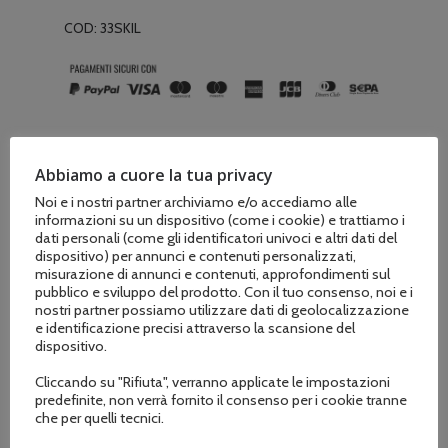
COD:
33SKIL
Abbiamo a cuore la tua privacy
Noi e i nostri partner archiviamo e/o accediamo alle
Informazioni aggiuntive
informazioni su un dispositivo (come i cookie) e trattiamo i
dati personali (come gli identificatori univoci e altri dati del
dispositivo) per annunci e contenuti personalizzati,
Recensioni (0)
misurazione di annunci e contenuti, approfondimenti sul
pubblico e sviluppo del prodotto. Con il tuo consenso, noi e i
nostri partner possiamo utilizzare dati di geolocalizzazione
e identificazione precisi attraverso la scansione del
dispositivo.
Marchio
Cliccando su "Rifiuta", verranno applicate le impostazioni
Maya
predefinite, non verrà fornito il consenso per i cookie tranne
che per quelli tecnici.
Adatto per motoseghe