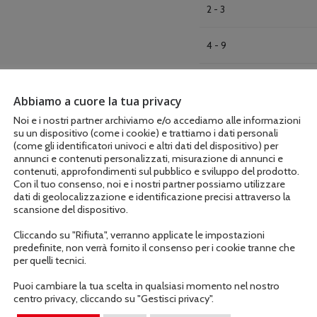
2 - 3
4 - 9
10 +
Abbiamo a cuore la tua privacy
Noi e i nostri partner archiviamo e/o accediamo alle informazioni
su un dispositivo (come i cookie) e trattiamo i dati personali
(come gli identificatori univoci e altri dati del dispositivo) per
annunci e contenuti personalizzati, misurazione di annunci e
contenuti, approfondimenti sul pubblico e sviluppo del prodotto.
Con il tuo consenso, noi e i nostri partner possiamo utilizzare
AGGIUNGI AL C
dati di geolocalizzazione e identificazione precisi attraverso la
scansione del dispositivo.
Cliccando su "Rifiuta", verranno applicate le impostazioni
COD:
452891
predefinite, non verrà fornito il consenso per i cookie tranne che
per quelli tecnici.
Puoi cambiare la tua scelta in qualsiasi momento nel nostro
centro privacy, cliccando su "Gestisci privacy".