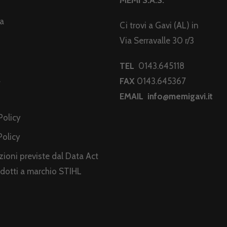
MEMI S.A.S.
da
Ci trovi a Gavi (AL) in
Via Serravalle 30 r/3
TEL
0143.645118
a
FAX
0143.645367
EMAIL
info@memigavi.it
i
Policy
Policy
ioni previste dal Data Act
odotti a marchio STIHL