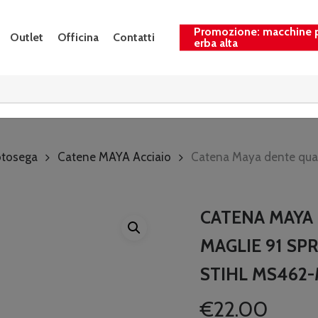
Promozione: macchine 
Outlet
Officina
Contatti
erba alta
tosega
Catene MAYA Acciaio
Catena Maya dente quadr
CATENA MAYA 
MAGLIE 91 SPR
STIHL MS462
€
22.00