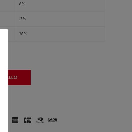
6%
13%
28%
ARRELLO