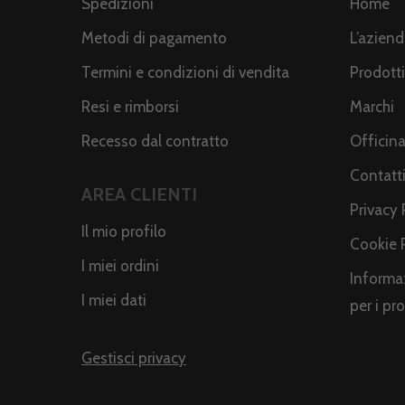
Spedizioni
Home
Metodi di pagamento
L’azien
Termini e condizioni di vendita
Prodotti
Resi e rimborsi
Marchi
Recesso dal contratto
Officin
Contatt
AREA CLIENTI
Privacy 
Il mio profilo
Cookie 
I miei ordini
Informaz
I miei dati
per i pr
Gestisci privacy