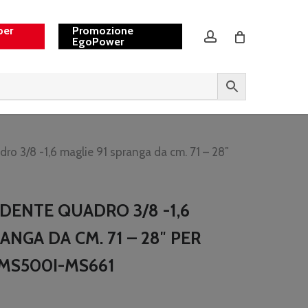
per
Promozione
account
EgoPower
o 3/8 -1,6 maglie 91 spranga da cm. 71 – 28″
DENTE QUADRO 3/8 -1,6
ANGA DA CM. 71 – 28″ PER
-MS500I-MS661