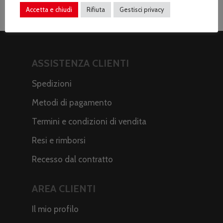
Accetta e chiudi
Rifiuta
Gestisci privacy
ASSISTENZA CLIENTI
Spedizioni
Metodi di pagamento
Termini e condizioni di vendita
Resi e rimborsi
Recesso dal contratto
AREA CLIENTI
Il mio profilo