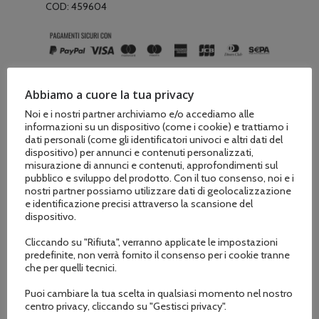
COD:
459604
Abbiamo a cuore la tua privacy
Noi e i nostri partner archiviamo e/o accediamo alle
informazioni su un dispositivo (come i cookie) e trattiamo i
dati personali (come gli identificatori univoci e altri dati del
Descrizione
dispositivo) per annunci e contenuti personalizzati,
misurazione di annunci e contenuti, approfondimenti sul
Informazioni aggiuntive
pubblico e sviluppo del prodotto. Con il tuo consenso, noi e i
nostri partner possiamo utilizzare dati di geolocalizzazione
e identificazione precisi attraverso la scansione del
dispositivo.
Catena a vibrazione ridotta, elevata qualità
Cliccando su "Rifiuta", verranno applicate le impostazioni
di taglio, robusta e bassa tendenza al
predefinite, non verrà fornito il consenso per i cookie tranne
che per quelli tecnici.
saltellamenrto.
Puoi cambiare la tua scelta in qualsiasi momento nel nostro
centro privacy, cliccando su "Gestisci privacy".