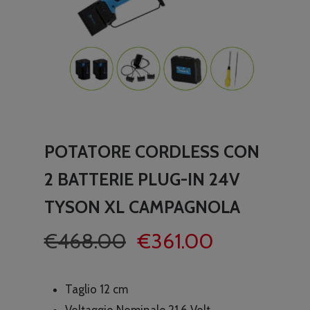
POTATORE CORDLESS CON
2 BATTERIE PLUG-IN 24V
TYSON XL CAMPAGNOLA
Il
Il
€
468.00
€
361.00
prezzo
prezzo
originale
attuale
Taglio 12 cm
era:
è:
Voltaggio Nominale 21,6 Volt