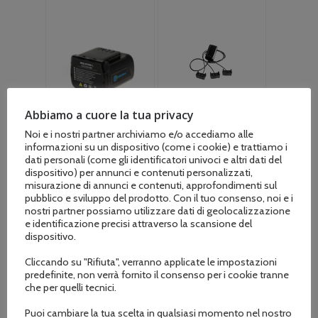
Abbiamo a cuore la tua privacy
Noi e i nostri partner archiviamo e/o accediamo alle
informazioni su un dispositivo (come i cookie) e trattiamo i
dati personali (come gli identificatori univoci e altri dati del
dispositivo) per annunci e contenuti personalizzati,
misurazione di annunci e contenuti, approfondimenti sul
Batteria Ricambio
Caricabatteria
pubblico e sviluppo del prodotto. Con il tuo consenso, noi e i
T-FOX e T-REX
Ricambio STARK
nostri partner possiamo utilizzare dati di geolocalizzazione
21,6 V/25,2 V max
L-XL – STARK 90-
e identificazione precisi attraverso la scansione del
– 4,2 Ah
160-220 – T-REX
dispositivo.
Campagnola
160-240 – T-REX
Cliccando su "Rifiuta", verranno applicate le impostazioni
– T Fox
Il
Il
€
90.00
€
112.00
predefinite, non verrà fornito il consenso per i cookie tranne
Campagnola
prezzo
prezzo
che per quelli tecnici.
Il
Il
€
47.00
originale
attuale
€
59.00
Puoi cambiare la tua scelta in qualsiasi momento nel nostro
prezzo
prezzo
era:
è: