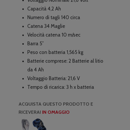
€468.00.
€361.00.
Capacità 4,2 Ah
Numero di tagli 140 circa
Catena 34 Maglie
Velocità catena 10 m/sec
Barra 5″
Peso con batteria 1,565 kg
Batterie comprese: 2 Batterie al litio
da 4 Ah
Voltaggio Batteria: 21,6 V
Tempo di ricarica: 3 h x batteria
ACQUISTA QUESTO PRODOTTO E
RICEVERAI
IN OMAGGIO