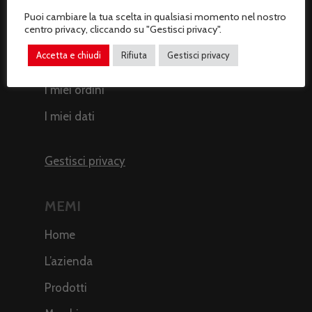
Puoi cambiare la tua scelta in qualsiasi momento nel nostro
centro privacy, cliccando su "Gestisci privacy".
AREA CLIENTI
Accetta e chiudi
Rifiuta
Gestisci privacy
Il mio profilo
I miei ordini
I miei dati
Gestisci privacy
MEMI
Home
L’azienda
Prodotti