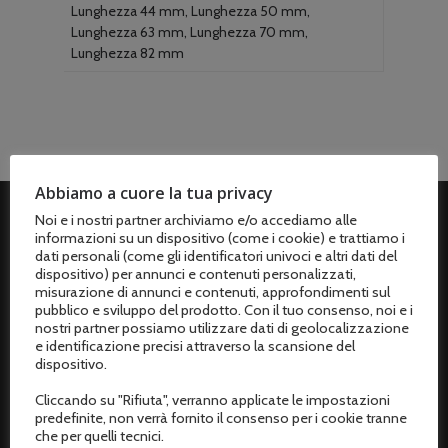
Lunghezza 44 mm, Lunghezza 50 mm,
Lunghezza 63 mm, Lunghezza 70 mm,
Lunghezza 82 mm
Abbiamo a cuore la tua privacy
Noi e i nostri partner archiviamo e/o accediamo alle
informazioni su un dispositivo (come i cookie) e trattiamo i
ASSISTENZA CLIENTI
dati personali (come gli identificatori univoci e altri dati del
dispositivo) per annunci e contenuti personalizzati,
Spedizioni
misurazione di annunci e contenuti, approfondimenti sul
pubblico e sviluppo del prodotto. Con il tuo consenso, noi e i
Metodi di pagamento
nostri partner possiamo utilizzare dati di geolocalizzazione
e identificazione precisi attraverso la scansione del
Termini e condizioni di vendita
dispositivo.
Cliccando su "Rifiuta", verranno applicate le impostazioni
Resi e rimborsi
predefinite, non verrà fornito il consenso per i cookie tranne
che per quelli tecnici.
Recesso dal contratto