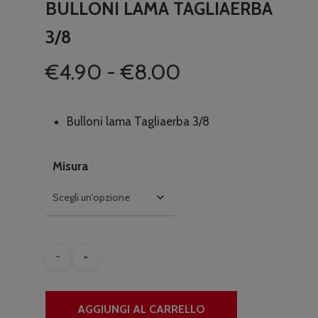
BULLONI LAMA TAGLIAERBA
3/8
Fascia
€
4.90
-
€
8.00
di
prezzo:
Bulloni lama Tagliaerba 3/8
da
€4.90
Misura
a
€8.00
AGGIUNGI AL CARRELLO