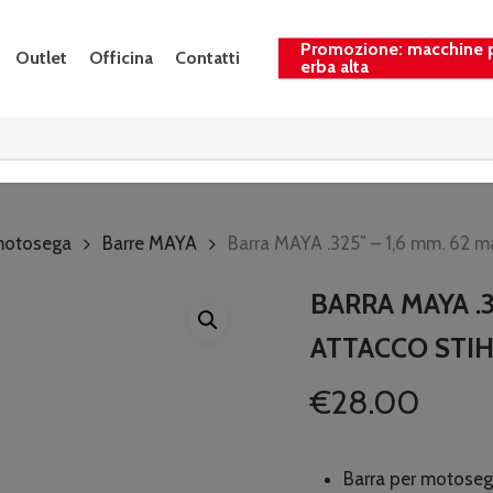
Promozione: macchine 
Outlet
Officina
Contatti
erba alta
 motosega
Barre MAYA
Barra MAYA .325″ – 1,6 mm. 62 m
BARRA MAYA .3
ATTACCO STIH
€
28.00
Barra per motoseg