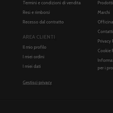
Termini e condizioni di vendita
Prodotti
Resi e rimborsi
Marchi
Recesso dal contratto
Officin
Contatt
AREA CLIENTI
Privacy 
Il mio profilo
Cookie 
I miei ordini
Informaz
I miei dati
per i pr
Gestisci privacy