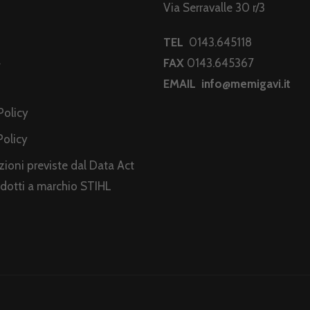
Via Serravalle 30 r/3
TEL
0143.645118
a
FAX
0143.645367
EMAIL
info@memigavi.it
i
Policy
Policy
ioni previste dal Data Act
odotti a marchio STIHL