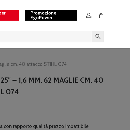
per
Promozione
account
EgoPower
aglie cm. 40 attacco STIHL 074
25″ – 1,6 MM. 62 MAGLIE CM. 40
L 074
a con rapporto qualità prezzo imbattibile