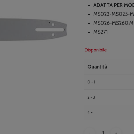
ADATTA PER MOD
MS023-MS025-M
MS026-MS260.MS2
MS271
Disponibile
Quantità
0 - 1
2 - 3
4 +