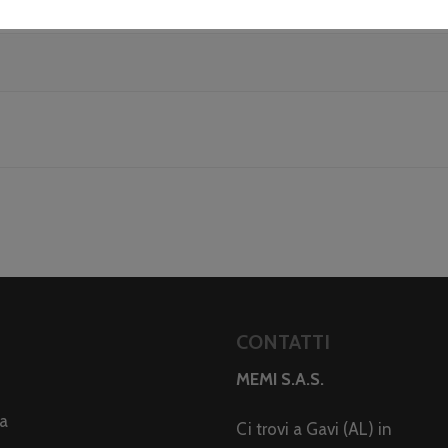
CONTATTI
MEMI S.A.S.
da
Ci trovi a Gavi (AL) in