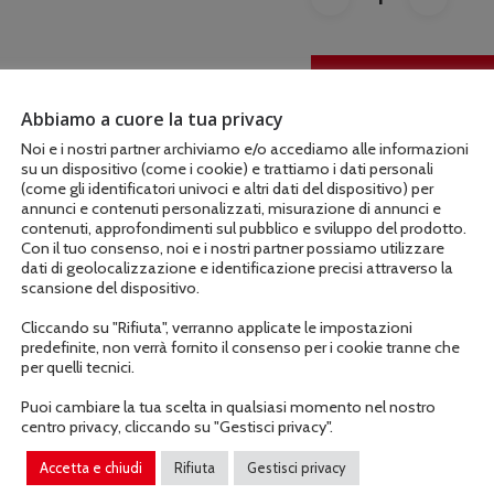
AGGIUNGI AL C
Abbiamo a cuore la tua privacy
Noi e i nostri partner archiviamo e/o accediamo alle informazioni
su un dispositivo (come i cookie) e trattiamo i dati personali
COD:
C452715
(come gli identificatori univoci e altri dati del dispositivo) per
annunci e contenuti personalizzati, misurazione di annunci e
contenuti, approfondimenti sul pubblico e sviluppo del prodotto.
Con il tuo consenso, noi e i nostri partner possiamo utilizzare
dati di geolocalizzazione e identificazione precisi attraverso la
scansione del dispositivo.
Cliccando su "Rifiuta", verranno applicate le impostazioni
predefinite, non verrà fornito il consenso per i cookie tranne che
per quelli tecnici.
Informazioni aggiuntive
Puoi cambiare la tua scelta in qualsiasi momento nel nostro
centro privacy, cliccando su "Gestisci privacy".
Accetta e chiudi
Rifiuta
Gestisci privacy